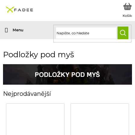
Přejít
na
obsah
HLED
Podložky pod myš
Nejprodávanější