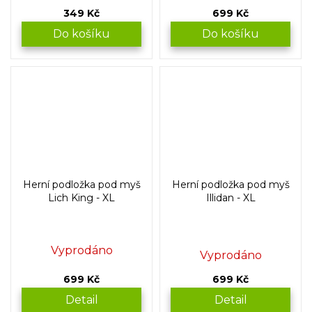
349 Kč
699 Kč
Do košíku
Do košíku
Herní podložka pod myš
Herní podložka pod myš
Lich King - XL
Illidan - XL
Průměrné
Vyprodáno
Vyprodáno
hodnocení
produktu
699 Kč
699 Kč
je
5,0
Detail
Detail
z