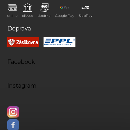
online
převod
dobírka
Google Pay
SkipPay
Doprava
Facebook
Instagram