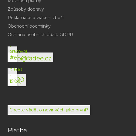
Možnosti platby
Způsoby dopravy
Reklamace a vrácení zboží
Obchodní podmínky
(odpověď
do
Ochrana osobních údajů GDPR
24h
v
pracovní
dny)
info@fadee.cz
(Po-
Pá
09:00
-
+420
15:00)
792
494
072
Chcete vědět o novinkách jako první?
Platba