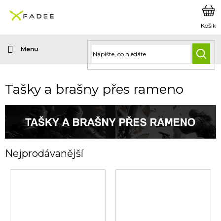
Přejít
na
obsah
HLED
Tašky a brašny přes rameno
Nejprodávanější