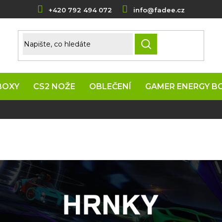
+420 792 494 072
info@fadee.cz
HLEDAT
BOXY
CS2 NOŽE
OBLEČENÍ
GAMER ENERGY B