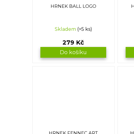
u
HRNEK BALL LOGO
H
k
t
ů
Skladem
(>5 ks)
279 Kč
Do košíku
HRNEK FENNEC ART
H