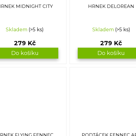
RNEK MIDNIGHT CITY
HRNEK DELOREAN
Skladem
(>5 ks)
Skladem
(>5 ks)
279 Kč
279 Kč
Do košíku
Do košíku
RNEK FLYING FENNEC
PODTÁCEK FENNEC A