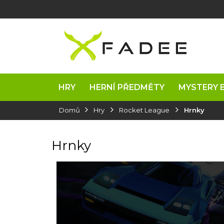
Přejít
na
obsah
HRY
HERNÍ PŘEDMĚTY
MYSTERY 
Domů
Hry
Rocket League
Hrnky
Hrnky