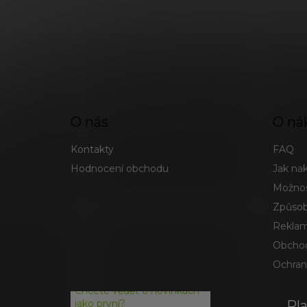
O nás
O ná
Kontakty
FAQ
Hodnocení obchodu
Jak na
Možnos
Způsob
Reklam
Obchod
Ochran
Chcete vědět o novinkách
Pl
jako první?