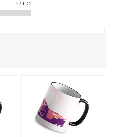
279
Kč