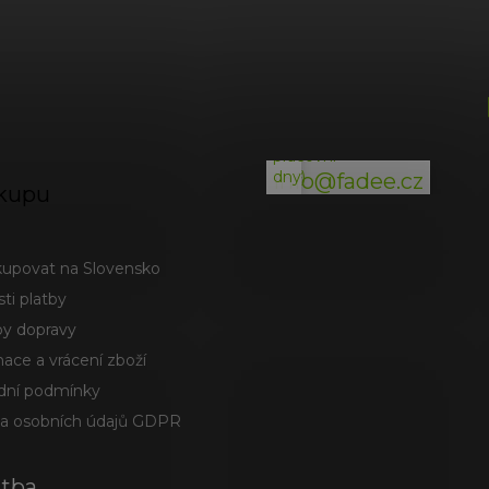
ý
p
i
(odpověď
s
do
u
24h
v
pracovní
dny)
info@fadee.cz
kupu
kupovat na Slovensko
ti platby
y dopravy
ace a vrácení zboží
ní podmínky
a osobních údajů GDPR
atba