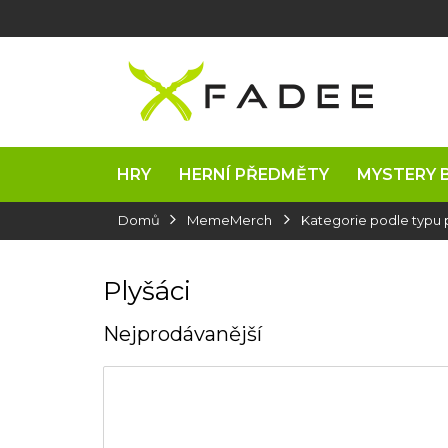
Přejít
na
obsah
HRY
HERNÍ PŘEDMĚTY
MYSTERY 
Domů
MemeMerch
Kategorie podle typu
Plyšáci
Nejprodávanější