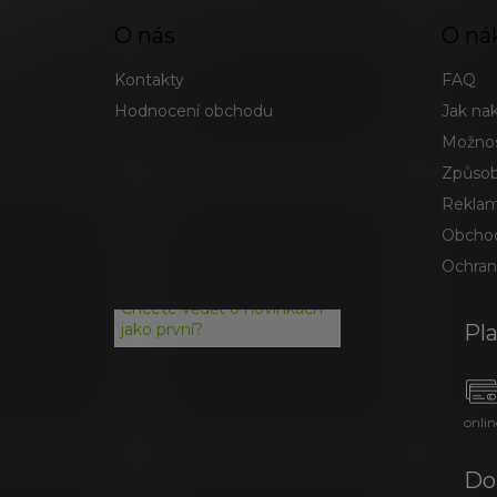
O nás
O ná
Kontakty
FAQ
Hodnocení obchodu
Jak na
Možnos
Způsob
Reklam
Obchod
Ochran
Chcete vědět o novinkách
Pl
jako první?
onlin
Do