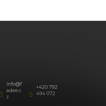
info
@
f
+420 792
adee.c
494 072
(Po-
z
Pá
09:00