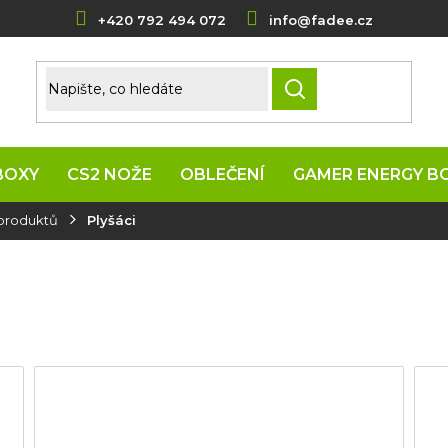
+420 792 494 072
info@fadee.cz
HLEDAT
BOXY
CS2 NOŽE
OBLEČENÍ
GAMER ENERGY B
 produktů
Plyšáci