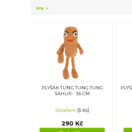
z
e
Hra
n
í
V
p
ý
r
p
o
i
d
s
u
p
k
r
t
o
ů
d
u
PLYŠÁK TUNG TUNG TUNG
PLYŠ
k
SAHUR - 36 CM
t
ů
Skladem
(5 ks)
290 Kč