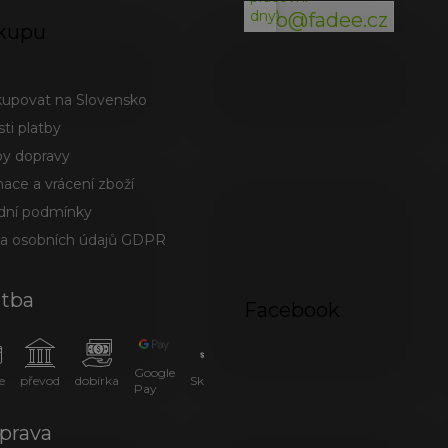
dny)
info@fadee.cz
kupu
kupovat na Slovensko
ti platby
y dopravy
ace a vrácení zboží
ní podmínky
a osobních údajů GDPR
atba
Facebook
Google
e
převod
dobírka
SkipPay
Pay
prava