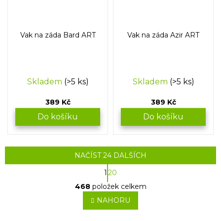
Vak na záda Bard ART
Vak na záda Azir ART
Skladem
(>5 ks)
Skladem
(>5 ks)
389 Kč
389 Kč
Do košíku
Do košíku
NAČÍST 24 DALŠÍCH
S
1
20
t
O
r
468
položek celkem
v
á
l
NAHORU
n
á
k
o
d