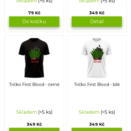
Skladem
(>5 ks)
Skladem
(>5 ks)
ů
79 Kč
349 Kč
Do košíku
Detail
Tričko First Blood - černé
Tričko First Blood - bílé
Skladem
(>5 ks)
Skladem
(>5 ks)
349 Kč
349 Kč