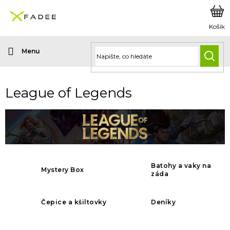
Přejít
na
obsah
HLED
League of Legends
Batohy a vaky na
Mystery Box
záda
Čepice a kšiltovky
Deníky