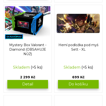
Mystery Box Valorant -
Herní podložka pod myš
Diamond (OBSAHUJE
Sett - XL
NŮŽ)
Skladem
(>5 ks)
Skladem
(>5 ks)
2 299 Kč
699 Kč
Detail
Do košíku