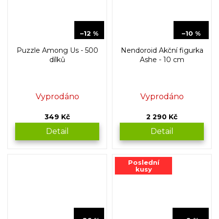
399 Kč
2 549 Kč
–12 %
–10 %
Puzzle Among Us - 500
Nendoroid Akční figurka
dílků
Ashe - 10 cm
Vyprodáno
Vyprodáno
349 Kč
2 290 Kč
Detail
Detail
Poslední
kusy
879 Kč
3 490 Kč