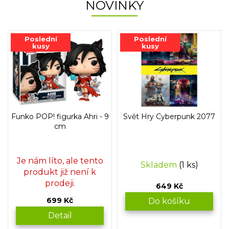
NOVINKY
Poslední
Poslední
kusy
kusy
Funko POP! figurka Ahri - 9
Svět Hry Cyberpunk 2077
cm
Je nám líto, ale tento
Skladem
(1 ks)
produkt již není k
prodeji.
649 Kč
699 Kč
Do košíku
Detail