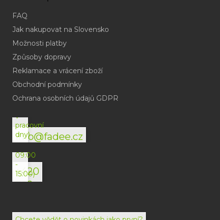
FAQ
Jak nakupovat na Slovensko
Možnosti platby
Způsoby dopravy
Reklamace a vrácení zboží
Obchodní podmínky
(odpověď
do
Ochrana osobních údajů GDPR
24h
v
pracovní
dny)
info@fadee.cz
(Po-
Pá
09:00
-
+420
15:00)
792
494
072
Chcete vědět o novinkách jako první?