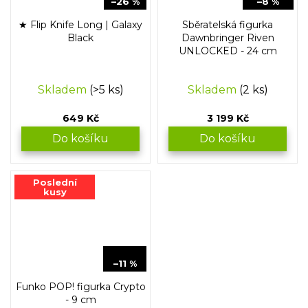
–26 %
–8 %
★ Flip Knife Long | Galaxy
Sběratelská figurka
Black
Dawnbringer Riven
UNLOCKED - 24 cm
Skladem
(>5 ks)
Skladem
(2 ks)
649 Kč
3 199 Kč
Do košíku
Do košíku
Poslední
kusy
449 Kč
–11 %
Funko POP! figurka Crypto
- 9 cm