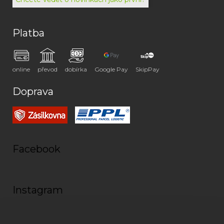
Platba
online
převod
dobírka
Google Pay
SkipPay
Doprava
Facebook
Instagram