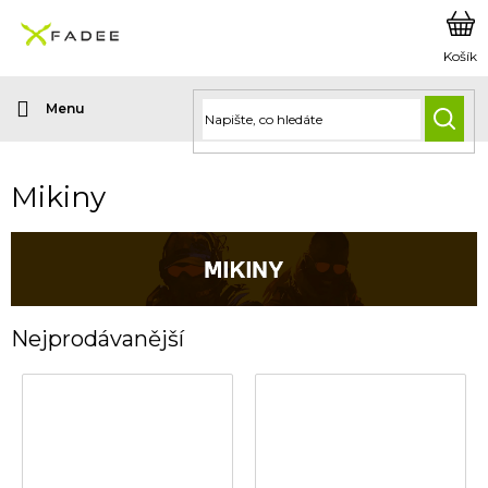
Přejít
na
obsah
HLED
Mikiny
Nejprodávanější