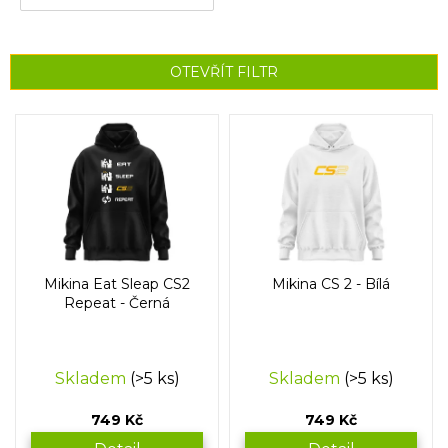
OTEVŘÍT FILTR
V
ý
p
i
s
p
r
o
Mikina Eat Sleap CS2
Mikina CS 2 - Bílá
d
Repeat - Černá
u
k
t
Skladem
(>5 ks)
Skladem
(>5 ks)
ů
749 Kč
749 Kč