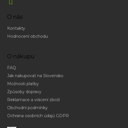
O nás
Kontakty
Hodnocení obchodu
O nákupu
FAQ
Jak nakupovat na Slovensko
Možnosti platby
Způsoby dopravy
Reklamace a vrácení zboží
Obchodní podmínky
(odpověď
do
Ochrana osobních údajů GDPR
24h
v