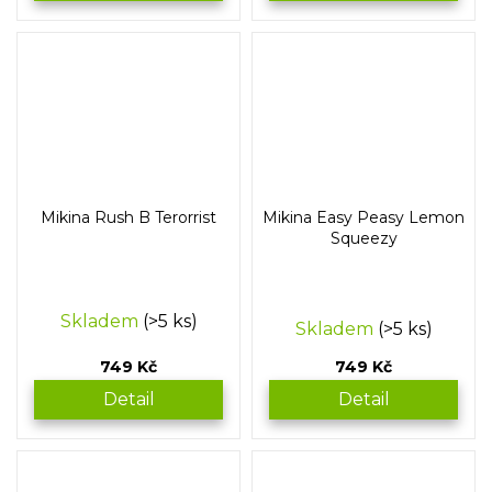
Mikina Rush B Terorrist
Mikina Easy Peasy Lemon
Squeezy
Průměrné
Skladem
(>5 ks)
Skladem
(>5 ks)
hodnocení
produktu
749 Kč
749 Kč
je
5,0
Detail
Detail
z
5
hvězdiček.