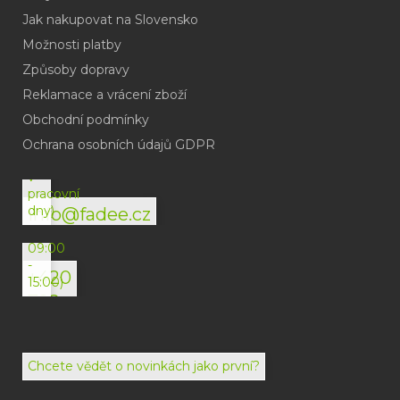
Jak nakupovat na Slovensko
Možnosti platby
Způsoby dopravy
Reklamace a vrácení zboží
Obchodní podmínky
(odpověď
do
Ochrana osobních údajů GDPR
24h
v
pracovní
dny)
info@fadee.cz
(Po-
Pá
09:00
-
+420
15:00)
792
494
072
Chcete vědět o novinkách jako první?