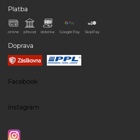
Platba
online
převod
dobírka
Google Pay
SkipPay
Doprava
Facebook
Instagram