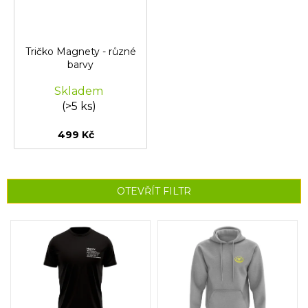
Tričko Magnety - různé
barvy
Skladem
(>5 ks)
499 Kč
OTEVŘÍT FILTR
V
ý
p
i
s
p