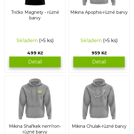
r
o
Tričko Magnety - různé
Mikina Apophis-různé barvy
d
barvy
u
k
t
Skladem
(>5 ks)
Skladem
(>5 ks)
ů
499 Kč
959 Kč
Detail
Detail
Mikina Shal'kek nem'ron-
Mikina Chulak-různé barvy
různé barvy