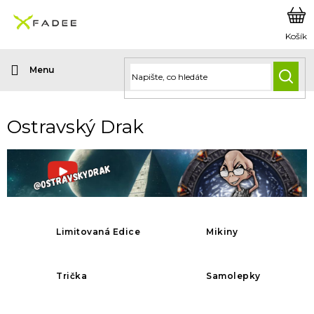
Přejít
na
obsah
HLED
Ostravský Drak
Limitovaná Edice
Mikiny
Trička
Samolepky