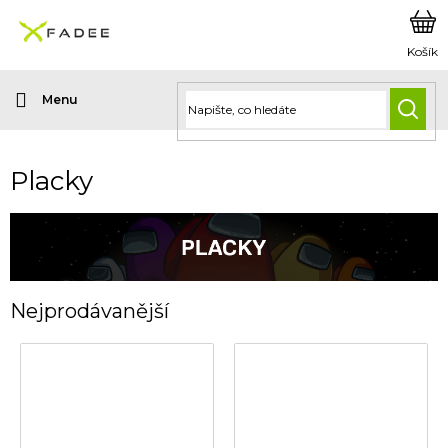
Přejít
na
obsah
HLED
Placky
Nejprodávanější