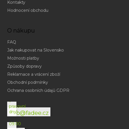
Kontakty
Hodnocení obchodu
O nákupu
FAQ
Jak nakupovat na Slovensko
Možnosti platby
Způsoby dopravy
Reklamace a vrácení zboží
Obchodní podmínky
(odpověď
do
Ochrana osobních údajů GDPR
24h
v
pracovní
dny)
info@fadee.cz
(Po-
Pá
09:00