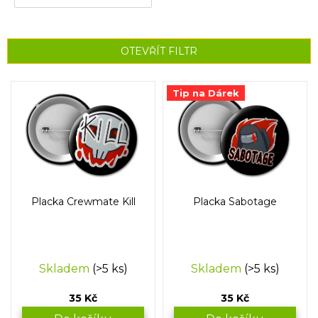
OTEVŘÍT FILTR
V
Tip na Dárek
ý
p
i
s
p
r
o
Placka Crewmate Kill
Placka Sabotage
d
u
k
t
Skladem
(>5 ks)
Skladem
(>5 ks)
ů
35 Kč
35 Kč