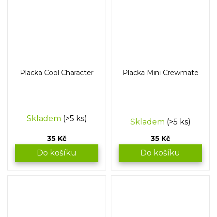
Placka Cool Character
Placka Mini Crewmate
Průměrné
Skladem
(>5 ks)
Skladem
(>5 ks)
hodnocení
produktu
35 Kč
35 Kč
je
5,0
Do košíku
Do košíku
z
5
hvězdiček.