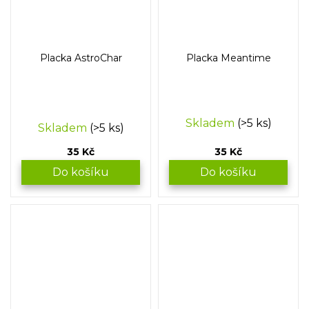
Placka AstroChar
Placka Meantime
Průměrné
Skladem
(>5 ks)
Skladem
(>5 ks)
hodnocení
produktu
35 Kč
35 Kč
je
5,0
Do košíku
Do košíku
z
5
hvězdiček.