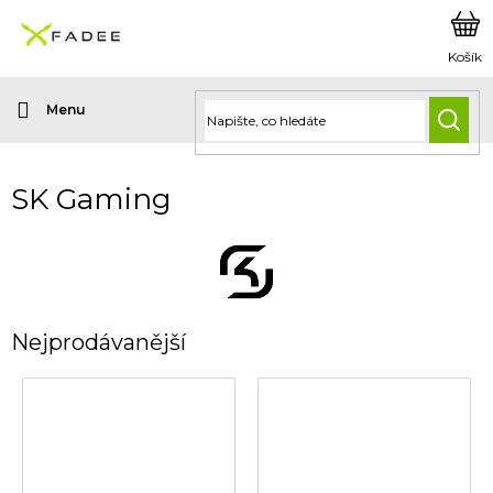
Přejít
na
obsah
HLED
SK Gaming
Nejprodávanější