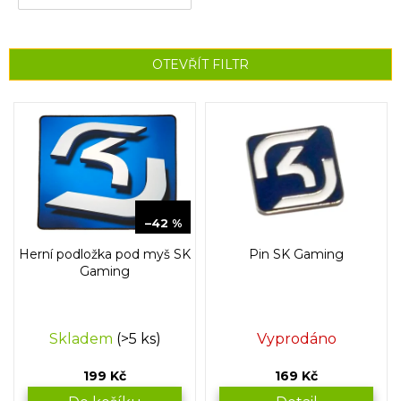
OTEVŘÍT FILTR
V
ý
p
i
s
p
349 Kč
r
–42 %
o
Herní podložka pod myš SK
Pin SK Gaming
d
Gaming
u
k
t
Skladem
(>5 ks)
Vyprodáno
ů
199 Kč
169 Kč