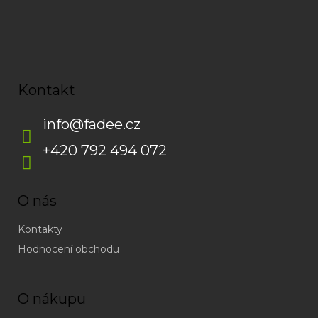
s
u
Kontakt
info
@
fadee.cz
+420 792 494 072
O nás
Kontakty
Hodnocení obchodu
O nákupu