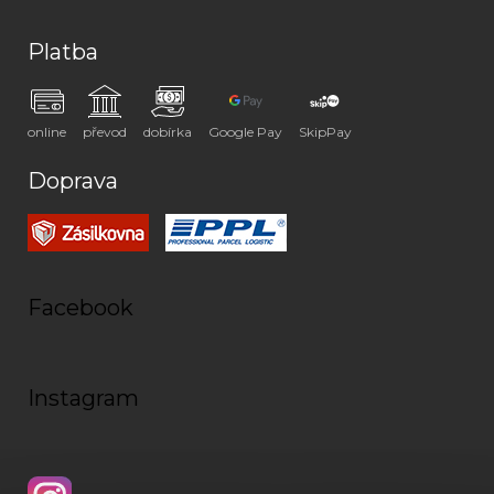
Platba
online
převod
dobírka
Google Pay
SkipPay
Doprava
Facebook
Instagram