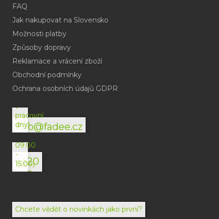
FAQ
Jak nakupovat na Slovensko
Možnosti platby
Způsoby dopravy
Reklamace a vrácení zboží
Obchodní podmínky
(odpověď
do
Ochrana osobních údajů GDPR
24h
v
pracovní
dny)
info@fadee.cz
(Po-
Pá
09:00
-
+420
15:00)
792
494
072
Chcete vědět o novinkách jako první?