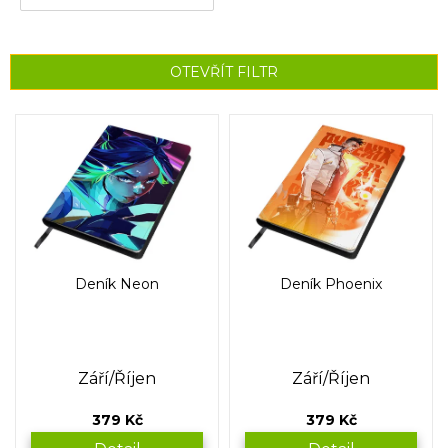
OTEVŘÍT FILTR
V
ý
p
i
s
p
r
o
Deník Neon
Deník Phoenix
d
u
k
t
Září/Říjen
Září/Říjen
ů
379 Kč
379 Kč