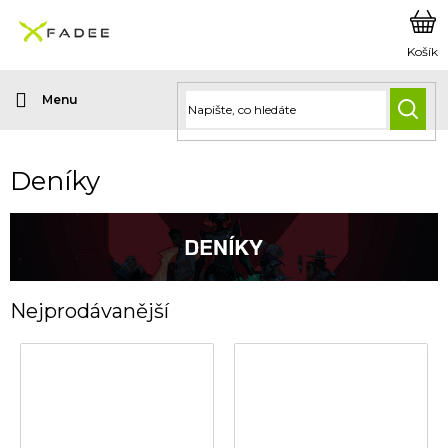
Přejít
na
obsah
HLED
Deníky
Nejprodávanější