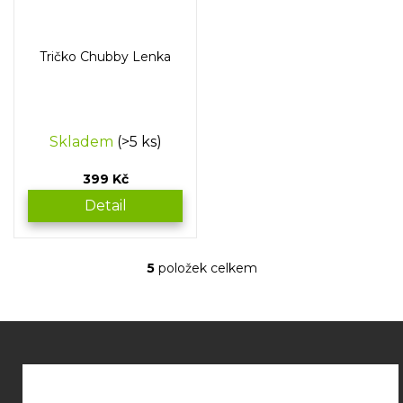
Tričko Chubby Lenka
Skladem
(>5 ks)
399 Kč
Detail
5
položek celkem
O
v
l
á
Z
d
á
a
p
c
í
a