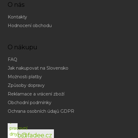
O nás
Kontakty
Hodnocení obchodu
O nákupu
FAQ
Jak nakupovat na Slovensko
Možnosti platby
Způsoby dopravy
Reklamace a vrácení zboží
Obchodní podmínky
(odpověď
do
Ochrana osobních údajů GDPR
24h
v
pracovní
dny)
info@fadee.cz
(Po-