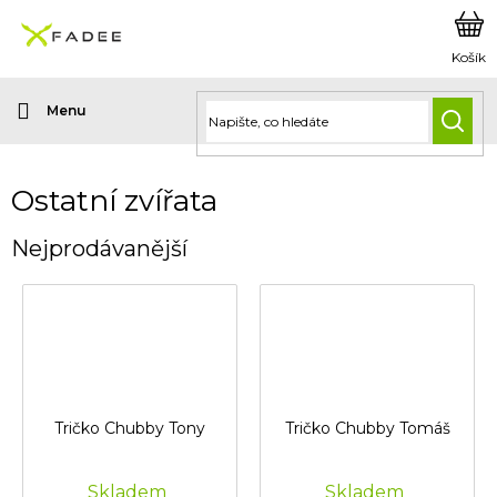
Přejít
na
obsah
HLED
Ostatní zvířata
Nejprodávanější
Tričko Chubby Tony
Tričko Chubby Tomáš
Skladem
Skladem