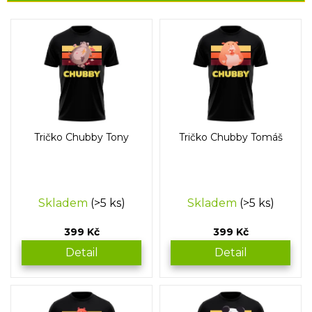
V
ý
p
i
s
p
r
o
Tričko Chubby Tony
Tričko Chubby Tomáš
d
u
k
t
Skladem
(>5 ks)
Skladem
(>5 ks)
ů
399 Kč
399 Kč
Detail
Detail