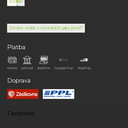
15:00)
792
494
072
Chcete vědět o novinkách jako první?
Platba
online
převod
dobírka
Google Pay
SkipPay
Doprava
Facebook