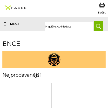
Přejít
na
obsah
HLED
ENCE
Nejprodávanější