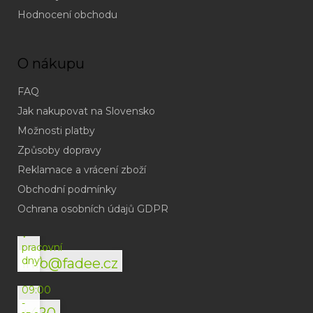
Hodnocení obchodu
O nákupu
FAQ
Jak nakupovat na Slovensko
Možnosti platby
Způsoby dopravy
Reklamace a vrácení zboží
Obchodní podmínky
(odpověď
do
Ochrana osobních údajů GDPR
24h
v
pracovní
dny)
info@fadee.cz
(Po-
Pá
09:00
-
+420