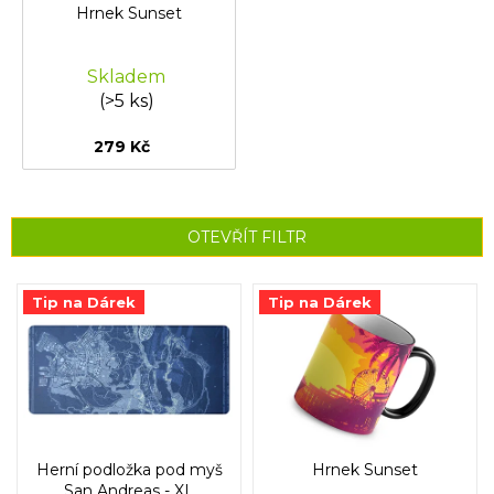
Hrnek Sunset
Skladem
(>5 ks)
279 Kč
OTEVŘÍT FILTR
V
Tip na Dárek
Tip na Dárek
ý
p
i
s
p
r
o
Herní podložka pod myš
Hrnek Sunset
d
San Andreas - XL