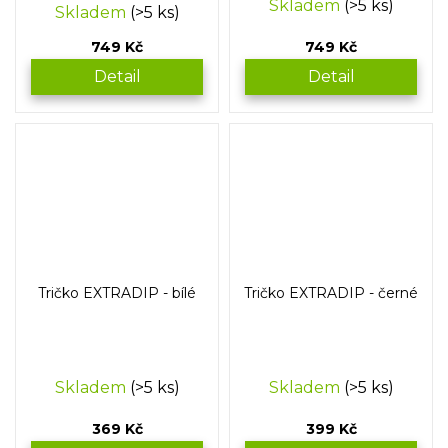
Skladem
(>5 ks)
Skladem
(>5 ks)
hodnocení
produktu
749 Kč
749 Kč
je
4,0
Detail
Detail
z
5
hvězdiček.
Tričko EXTRADIP - bílé
Tričko EXTRADIP - černé
Skladem
(>5 ks)
Skladem
(>5 ks)
369 Kč
399 Kč