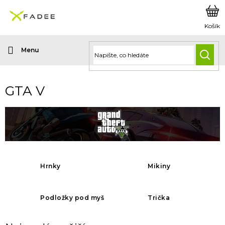
Přejít
na
obsah
HLED
GTA V
Hrnky
Mikiny
Podložky pod myš
Trička