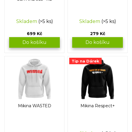
u
k
t
Skladem
(>5 ks)
Skladem
(>5 ks)
ů
699 Kč
279 Kč
Do košíku
Do košíku
Tip na Dárek
Mikina WASTED
Mikina Respect+
Průměrné