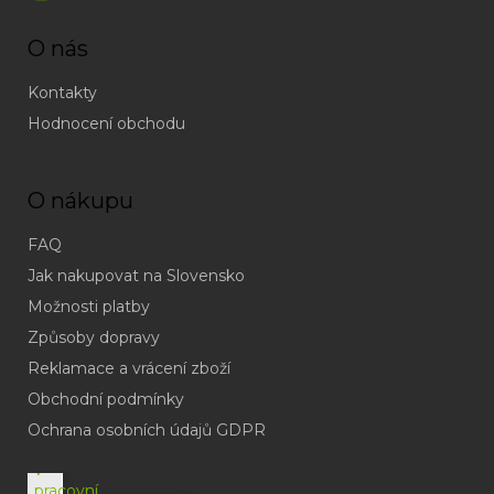
O nás
Kontakty
Hodnocení obchodu
O nákupu
FAQ
Jak nakupovat na Slovensko
Možnosti platby
Způsoby dopravy
Reklamace a vrácení zboží
Obchodní podmínky
(odpověď
do
Ochrana osobních údajů GDPR
24h
v
pracovní