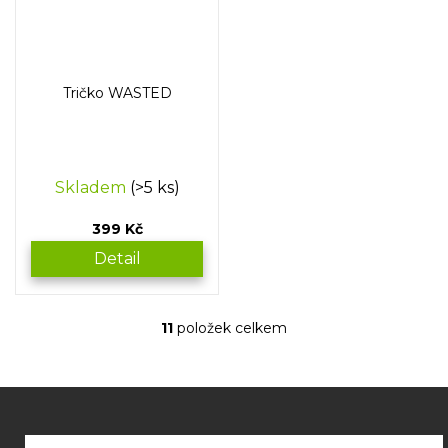
Tričko WASTED
Skladem
(>5 ks)
399 Kč
Detail
11
položek celkem
O
v
l
á
Z
d
á
a