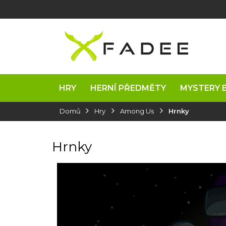
Přejít
na
obsah
HRY
HERNÍ PŘEDMĚTY
MYSTERY 
Domů
Hry
Among Us
Hrnky
Hrnky