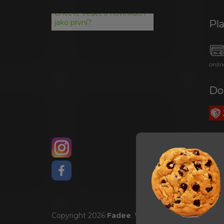
Chcete vědět o novinkách
Pl
jako první?
onlin
Do
Copyright 2026
Fadee
. Všechna práva vyhrazena