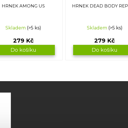
HRNEK AMONG US
HRNEK DEAD BODY RE
Skladem
(>5 ks)
Skladem
(>5 ks)
279 Kč
279 Kč
Do košíku
Do košíku
O
v
l
á
d
a
c
í
p
r
v