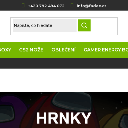
+420 792 494 072
info@fadee.cz
HLEDAT
BOXY
CS2 NOŽE
OBLEČENÍ
GAMER ENERGY B