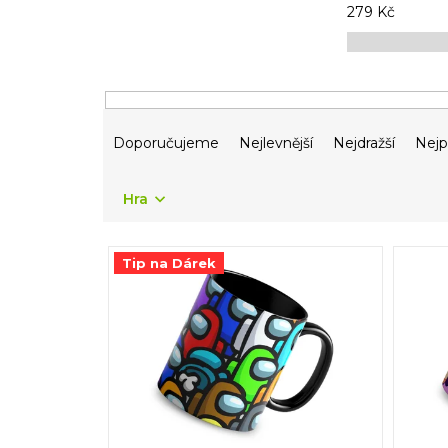
279
Kč
Ř
Doporučujeme
Nejlevnější
Nejdražší
Nejp
a
z
e
Hra
n
í
V
p
Tip na Dárek
ý
r
p
o
i
d
s
u
p
k
r
t
o
ů
d