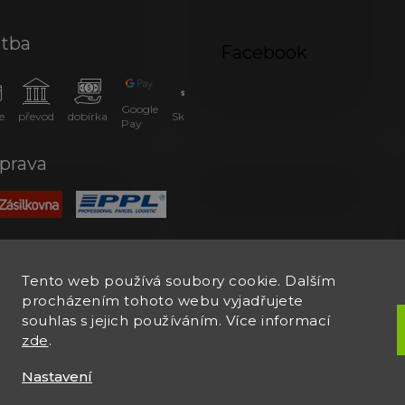
atba
Facebook
Google
e
převod
dobírka
SkipPay
Pay
prava
Tento web používá soubory cookie. Dalším
procházením tohoto webu vyjadřujete
souhlas s jejich používáním. Více informací
zde
.
Nastavení
.
Upravit nastavení cookies