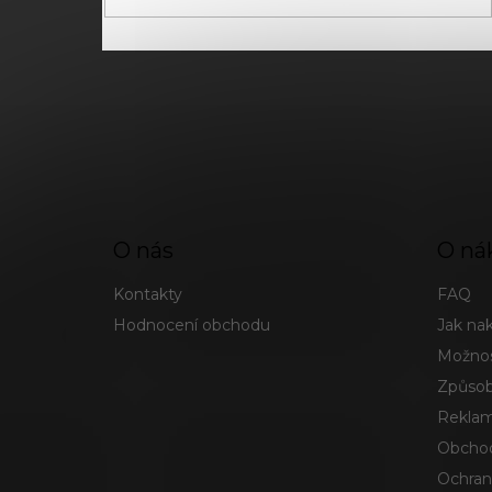
O nás
O ná
Kontakty
FAQ
Hodnocení obchodu
Jak na
Možnos
Způsob
Reklam
Obchod
Ochran