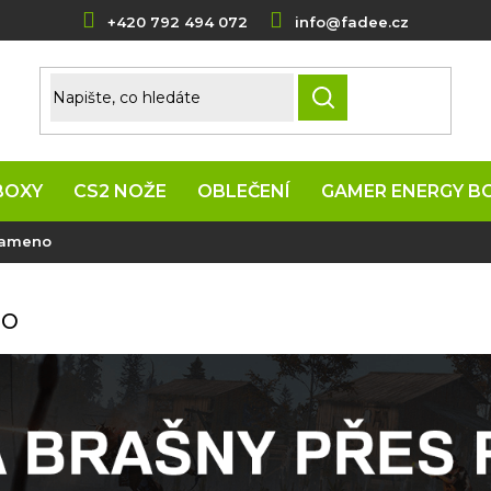
+420 792 494 072
info@fadee.cz
HLEDAT
BOXY
CS2 NOŽE
OBLEČENÍ
GAMER ENERGY B
 rameno
no