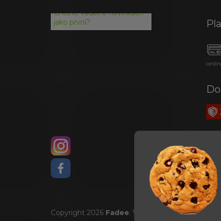
Chcete vědět o novinkách
Pl
jako první?
onlin
Do
Copyright 2026
Fadee
. Všechna práva vyhrazena