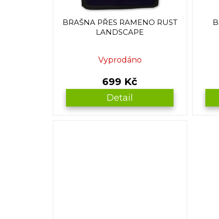
d
u
BRAŠNA PŘES RAMENO RUST
B
k
LANDSCAPE
t
ů
Vyprodáno
699 Kč
Detail