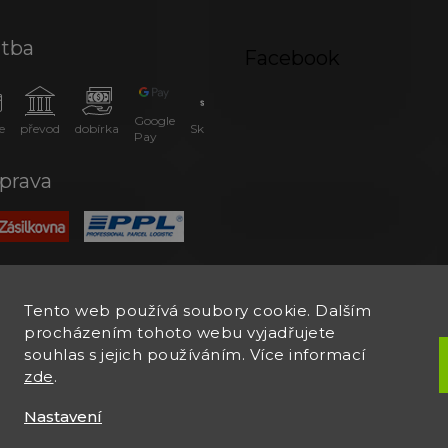
atba
Facebook
Google
e
převod
dobírka
SkipPay
Pay
prava
Tento web používá soubory cookie. Dalším
procházením tohoto webu vyjadřujete
souhlas s jejich používáním. Více informací
zde
.
Nastavení
.
Upravit nastavení cookies