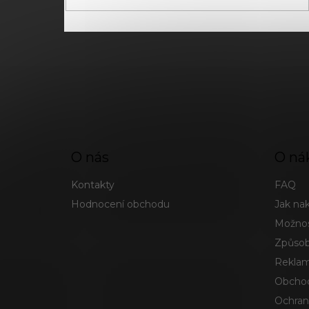
O nás
O ná
Kontakty
FAQ
Hodnocení obchodu
Jak na
Možnos
Způsob
Reklam
Obchod
Ochran