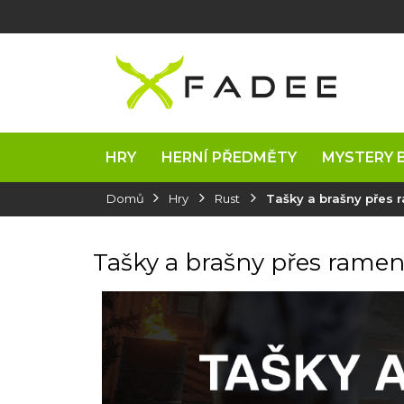
Přejít
na
obsah
HRY
HERNÍ PŘEDMĚTY
MYSTERY 
Domů
Hry
Rust
Tašky a brašny přes
Tašky a brašny přes rame