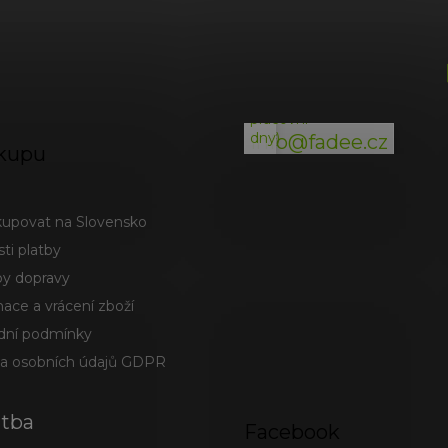
p
i
(odpověď
s
do
u
24h
v
pracovní
dny)
info@fadee.cz
kupu
kupovat na Slovensko
ti platby
y dopravy
ace a vrácení zboží
ní podmínky
a osobních údajů GDPR
atba
Facebook