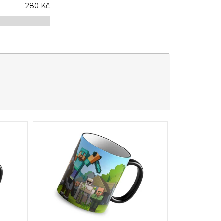
280
Kč