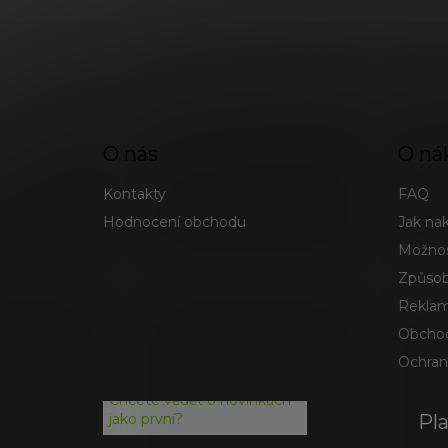
O nás
O ná
Kontakty
FAQ
Hodnocení obchodu
Jak na
Možnos
Způsob
Reklam
Obchod
Ochran
Chcete vědět o novinkách
Pl
jako první?