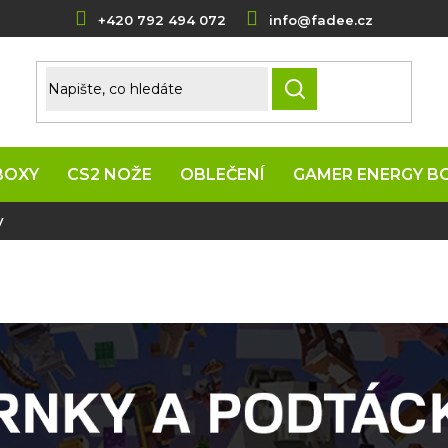
+420 792 494 072
info@fadee.cz
HLEDAT
BOXY
CS2 NOŽE
OBLEČENÍ
GAMER ENERGY B
y