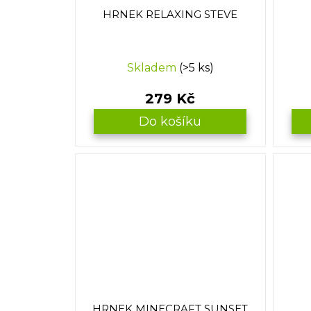
u
HRNEK RELAXING STEVE
k
t
ů
Skladem
(>5 ks)
279 Kč
Do košíku
HRNEK MINECRAFT SUNSET