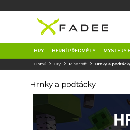
Přejít
na
obsah
HRY
HERNÍ PŘEDMĚTY
MYSTERY 
Domů
Hry
Minecraft
Hrnky a podtáck
Hrnky a podtácky