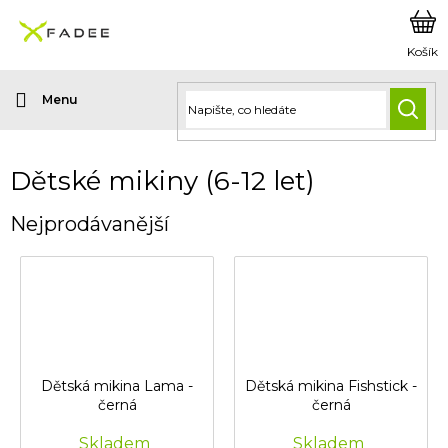
Přejít
na
obsah
HLED
Dětské mikiny (6-12 let)
Nejprodávanější
Dětská mikina Lama -
Dětská mikina Fishstick -
černá
černá
Skladem
Skladem