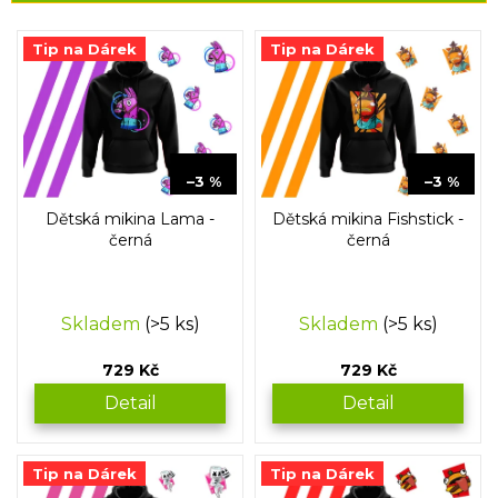
V
Tip na Dárek
Tip na Dárek
ý
p
i
s
p
759 Kč
759 Kč
r
–3 %
–3 %
o
Dětská mikina Lama -
Dětská mikina Fishstick -
d
černá
černá
u
k
t
Skladem
(>5 ks)
Skladem
(>5 ks)
ů
729 Kč
729 Kč
Detail
Detail
Tip na Dárek
Tip na Dárek