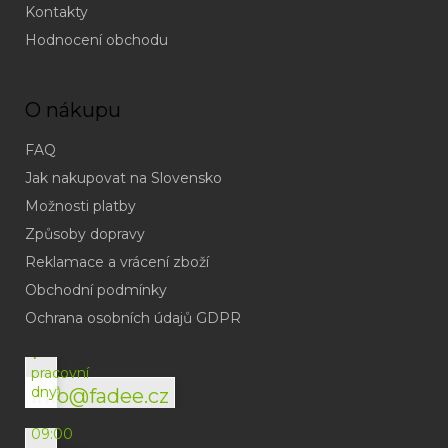
Kontakty
Hodnocení obchodu
O nákupu
FAQ
Jak nakupovat na Slovensko
Možnosti platby
Způsoby dopravy
Reklamace a vrácení zboží
Obchodní podmínky
(odpověď
do
Ochrana osobních údajů GDPR
24h
v
pracovní
dny)
info@fadee.cz
(Po-
Pá
09:00