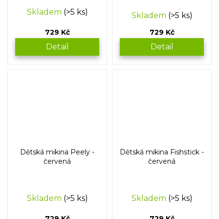
Průměrné
Skladem
(>5 ks)
Skladem
(>5 ks)
hodnocení
produktu
729 Kč
729 Kč
je
5,0
Detail
Detail
z
5
hvězdiček.
Dětská mikina Peely -
Dětská mikina Fishstick -
červená
červená
Skladem
(>5 ks)
Skladem
(>5 ks)
729 Kč
729 Kč