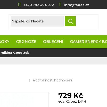
+420 792 494 072
info@fadee.cz
HLEDAT
BOXY
CS2 NOŽE
OBLEČENÍ
GAMER ENERGY B
 mikina Good Job
Průměrné
Podrobnosti hodnocení
hodnocení
produktu
729 Kč
je
0,0
602 Kč bez DPH
z