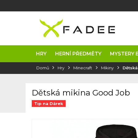
Přejít
na
obsah
HRY
HERNÍ PŘEDMĚTY
MYSTERY 
Domů
Hry
Minecraft
Mikiny
Dětská
Dětská mikina Good Job
Tip na Dárek