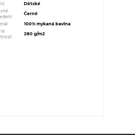
ní
:
Dětské
evné
Černé
edení
:
riál
:
100% mykaná bavlna
ná
280 g/m2
tnost
: