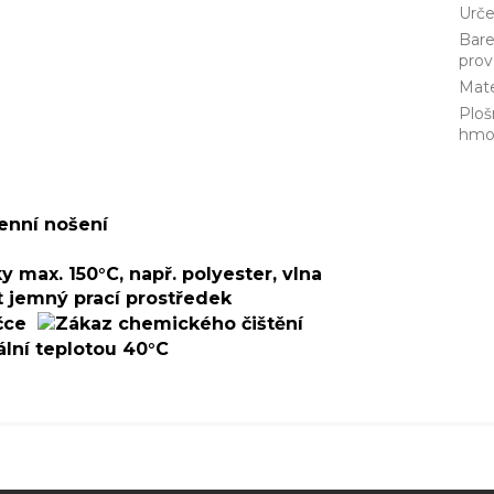
Urče
Bar
prov
Mate
Ploš
hmo
enní nošení