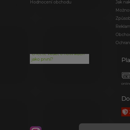
Hodnocení obchodu
Jak na
Možnos
Způsob
Reklam
Obchod
Ochran
Chcete vědět o novinkách
Pl
jako první?
onlin
Do