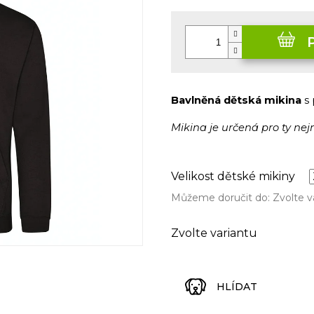
5
Měrná
hvězdiček.
cena:
Bavlněná dětská mikina
s 
Mikina je určená pro ty ne
Velikost dětské mikiny
Můžeme doručit do:
Zvolte v
Zvolte variantu
HLÍDAT