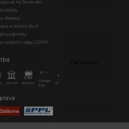
kupovat na Slovensko
ti platby
y dopravy
ace a vrácení zboží
ní podmínky
a osobních údajů GDPR
atba
Facebook
Google
e
převod
dobírka
SkipPay
Pay
prava