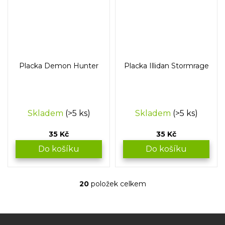
Placka Demon Hunter
Placka Illidan Stormrage
Skladem
(>5 ks)
Skladem
(>5 ks)
35 Kč
35 Kč
Do košíku
Do košíku
20
položek celkem
O
v
l
á
Z