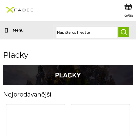
Přejít
na
obsah
HLED
Placky
Nejprodávanější