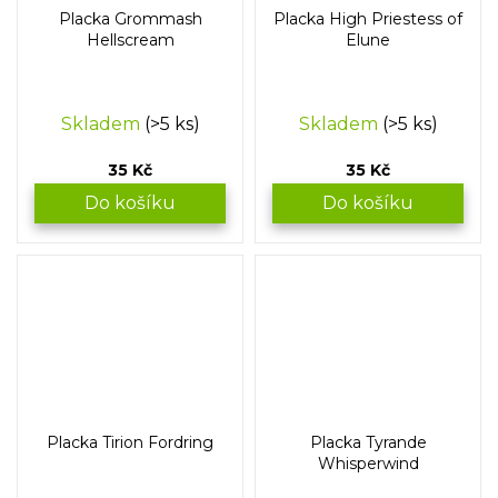
Placka Grommash
Placka High Priestess of
Hellscream
Elune
Skladem
(>5 ks)
Skladem
(>5 ks)
35 Kč
35 Kč
Do košíku
Do košíku
Placka Tirion Fordring
Placka Tyrande
Whisperwind