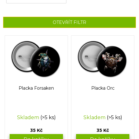
OTEVŘÍT FILTR
V
ý
p
i
s
p
r
o
Placka Forsaken
Placka Orc
d
u
k
t
Skladem
(>5 ks)
Skladem
(>5 ks)
ů
35 Kč
35 Kč