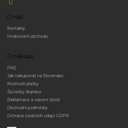
O nás
Kontakty
Hodnocení obchodu
O nákupu
FAQ
Jak nakupovat na Slovensko
Možnosti platby
Způsoby dopravy
Reklamace a vrácení zboží
Obchodní podmínky
(odpověď
do
Ochrana osobních údajů GDPR
24h
v