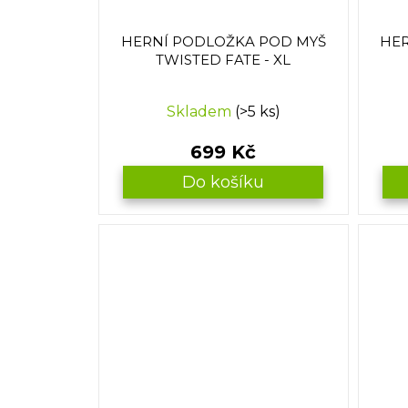
d
u
HERNÍ PODLOŽKA POD MYŠ
HER
k
TWISTED FATE - XL
t
ů
Skladem
(>5 ks)
699 Kč
Do košíku