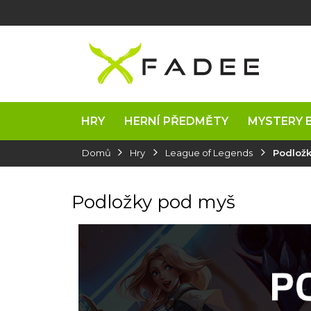
Přejít
na
obsah
HRY
HERNÍ PŘEDMĚTY
MYSTERY 
Domů
Hry
League of Legends
Podlož
Podložky pod myš