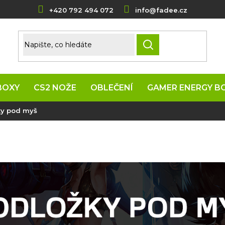
+420 792 494 072
info@fadee.cz
HLEDAT
BOXY
CS2 NOŽE
OBLEČENÍ
GAMER ENERGY B
ky pod myš