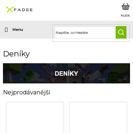
Přejít
na
obsah
HLED
Deníky
Nejprodávanější