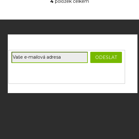
4
položek celkem
O
v
l
á
Z
d
á
a
p
c
í
a
p
t
E-mail
r
ODESLAT
í
v
Souhlasím se
zpracováním osobních údajů
potřebných pro
k
zasílání newsletterů od společnosti FADEE
y
v
ý
p
i
s
u