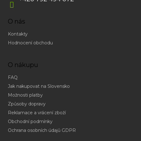
O nás
Kontakty
Hodnocení obchodu
O nákupu
FAQ
Jak nakupovat na Slovensko
Možnosti platby
Způsoby dopravy
Reklamace a vrácení zboží
Obchodní podmínky
(odpověď
do
Ochrana osobních údajů GDPR
24h