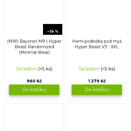
1 199 Kč
–19 %
(MW) Bayonet M9 | Hyper
Herní podložka pod myš
Beast Randomized
Hyper Beast V3 - XXL
(Minimal Wear)
Skladem
(>5 ks)
Skladem
(>5 ks)
960 Kč
1 279 Kč
Do košíku
Do košíku