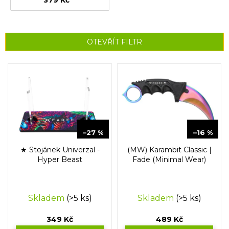
OTEVŘÍT FILTR
V
ý
p
i
s
p
479 Kč
589 Kč
r
–27 %
–16 %
o
★ Stojánek Univerzal -
(MW) Karambit Classic |
d
Hyper Beast
Fade (Minimal Wear)
u
k
t
Skladem
(>5 ks)
Skladem
(>5 ks)
ů
349 Kč
489 Kč