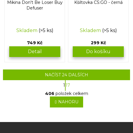
Mikina Don't Be Loser Buy
Kšiltovka CS:GO - černá
Defuser
Skladem
(>5 ks)
Skladem
(>5 ks)
749 Kč
299 Kč
Detail
Do košíku
NAČÍST 24 DALŠÍCH
S
1
17
t
O
r
406
položek celkem
v
á
l
NAHORU
n
á
k
o
d
v
a
á
c
Z
n
í