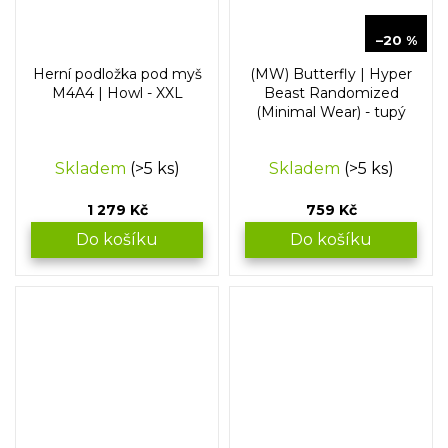
949 Kč
–20 %
Herní podložka pod myš
(MW) Butterfly | Hyper
M4A4 | Howl - XXL
Beast Randomized
(Minimal Wear) - tupý
Skladem
(>5 ks)
Skladem
(>5 ks)
1 279 Kč
759 Kč
Do košíku
Do košíku