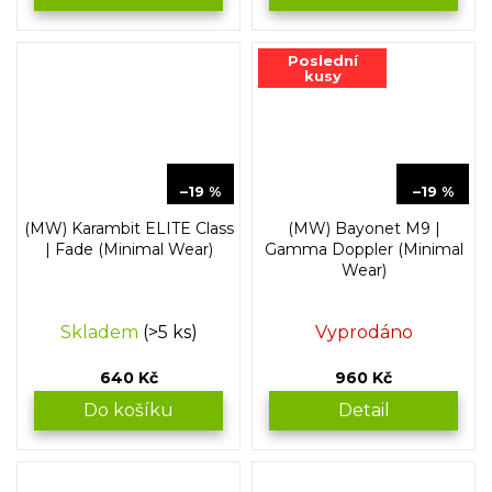
Poslední
kusy
799 Kč
1 199 Kč
–19 %
–19 %
(MW) Karambit ELITE Class
(MW) Bayonet M9 |
| Fade (Minimal Wear)
Gamma Doppler (Minimal
Wear)
Skladem
(>5 ks)
Vyprodáno
640 Kč
960 Kč
Do košíku
Detail