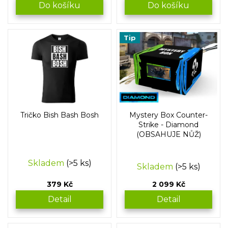
Do košíku
Do košíku
Tip
Tričko Bish Bash Bosh
Mystery Box Counter-
Strike - Diamond
(OBSAHUJE NŮŽ)
Průměrné
Skladem
(>5 ks)
Skladem
(>5 ks)
hodnocení
produktu
379 Kč
2 099 Kč
je
5,0
Detail
Detail
z
5
hvězdiček.