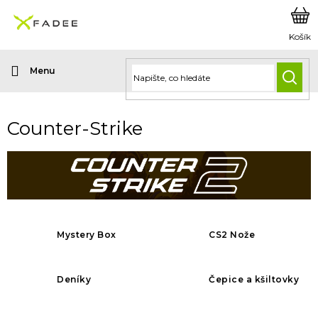
Přejít
na
obsah
HLED
Counter-Strike
Mystery Box
CS2 Nože
Deníky
Čepice a kšiltovky