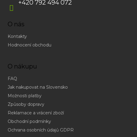
+420 792 494 072
O nás
Kontakty
Hodnocení obchodu
O nákupu
FAQ
Jak nakupovat na Slovensko
Možnosti platby
Způsoby dopravy
Reklamace a vrácení zboží
Obchodní podmínky
(odpověď
do
Ochrana osobních údajů GDPR
24h