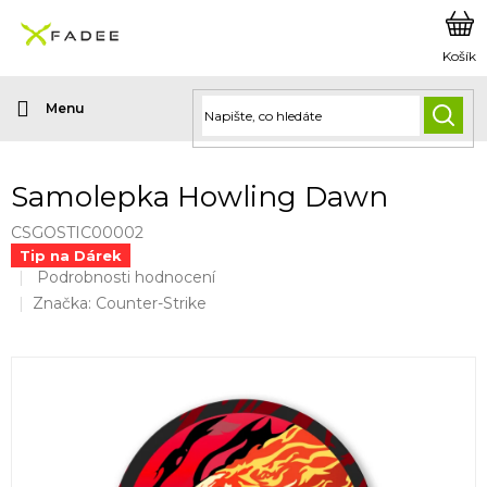
Přejít
na
obsah
HLED
Samolepka Howling Dawn
CSGOSTIC00002
Tip na Dárek
Průměrné
Podrobnosti hodnocení
hodnocení
Značka:
Counter-Strike
produktu
je
0,0
z
5
hvězdiček.