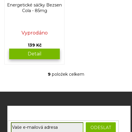
Energetické sáčky Bezsen
Cola - 85mg
Vyprodáno
139 Kč
Detail
9
položek celkem
O
v
l
á
Z
d
á
a
p
c
í
a
p
t
E-mail
r
ODESLAT
í