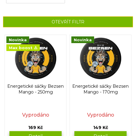
OTEVŘÍT FILTR
V
Novinka
Novinka
ý
Max boost ⚠️
p
i
s
p
r
o
Energetické sáčky Bezsen
Energetické sáčky Bezsen
d
Mango - 250mg
Mango - 170mg
u
k
t
Vyprodáno
Vyprodáno
ů
169 Kč
149 Kč