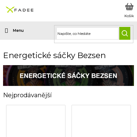
Přejít
na
obsah
HLED
Energetické sáčky Bezsen
Nejprodávanější