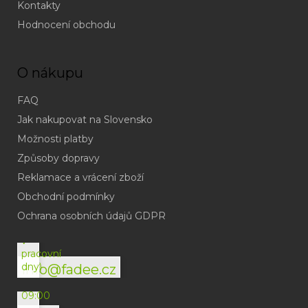
Kontakty
Hodnocení obchodu
O nákupu
FAQ
Jak nakupovat na Slovensko
Možnosti platby
Způsoby dopravy
Reklamace a vrácení zboží
Obchodní podmínky
(odpověď
do
Ochrana osobních údajů GDPR
24h
v
pracovní
dny)
info@fadee.cz
(Po-
Pá
09:00