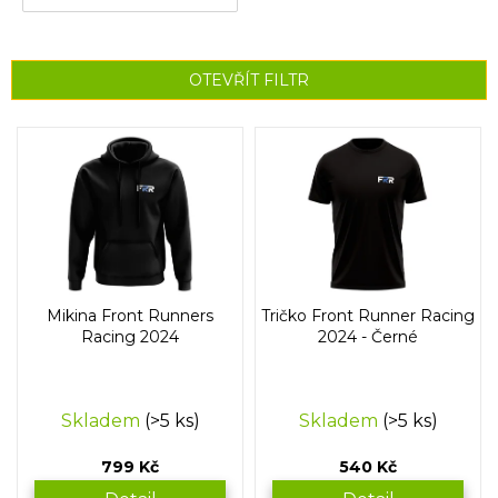
OTEVŘÍT FILTR
V
ý
p
i
s
p
r
o
Mikina Front Runners
Tričko Front Runner Racing
d
Racing 2024
2024 - Černé
u
k
t
Skladem
(>5 ks)
Skladem
(>5 ks)
ů
799 Kč
540 Kč