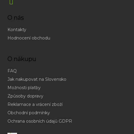
O nás
Kontakty
Hodnocení obchodu
O nákupu
FAQ
Jak nakupovat na Slovensko
Možnosti platby
Způsoby dopravy
Reklamace a vrácení zboží
Obchodní podmínky
(odpověď
do
Ochrana osobních údajů GDPR
24h
v