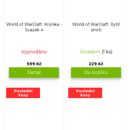
World of WarCraft: Kronika -
World of WarCraft: Rytíř
Svazek 4
smrti
Vyprodáno
Skladem
(1 ks)
599 Kč
229 Kč
Detail
Do košíku
Poslední
Poslední
kusy
kusy