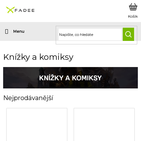
Přejít
na
obsah
HLED
Knížky a komiksy
Nejprodávanější