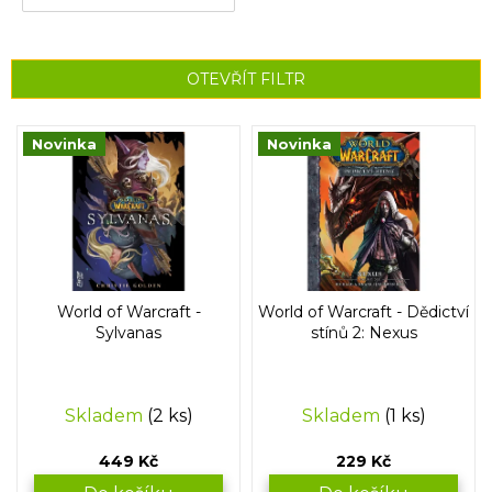
OTEVŘÍT FILTR
V
Novinka
Novinka
ý
p
i
s
p
r
o
World of Warcraft -
World of Warcraft - Dědictví
d
Sylvanas
stínů 2: Nexus
u
k
t
Skladem
(2 ks)
Skladem
(1 ks)
ů
449 Kč
229 Kč