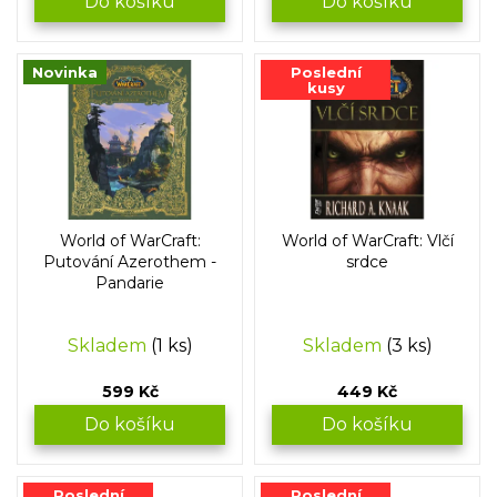
Do košíku
Do košíku
Novinka
Poslední
kusy
World of WarCraft:
World of WarCraft: Vlčí
Putování Azerothem -
srdce
Pandarie
Skladem
(1 ks)
Skladem
(3 ks)
599 Kč
449 Kč
Do košíku
Do košíku
Poslední
Poslední