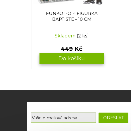
d
u
FUNKO POP! FIGURKA
k
BAPTISTE - 10 CM
t
ů
Skladem
(2 ks)
449 Kč
Do košíku
Z
á
p
E-mail
a
ODESLAT
t
Souhlasím se
zpracováním osobních údajů
potřebných
í