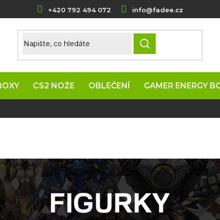
+420 792 494 072
info@fadee.cz
HLEDAT
BOXY
CS2 NOŽE
OBLEČENÍ
GAMER ENERGY B