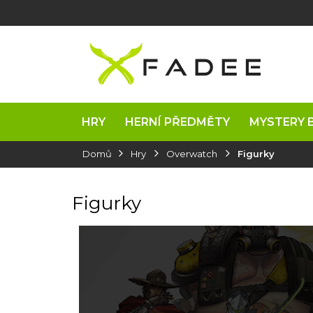
Přejít
na
obsah
HRY
HERNÍ PŘEDMĚTY
MYSTERY 
Domů
Hry
Overwatch
Figurky
Figurky