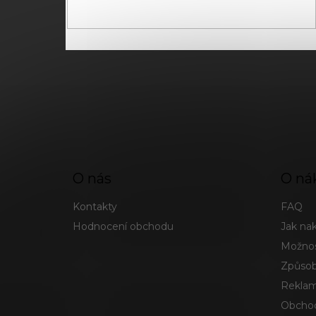
pro zasílání newsletterů od společnosti FADEE
O nás
O ná
Kontakty
FAQ
Hodnocení obchodu
Jak na
Možnos
Způsob
Reklam
Obchod