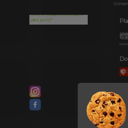
Ochran
Chcete vědět o novinkách
Pl
jako první?
onlin
Do