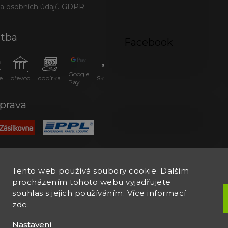
a osobních údajů GDPR
atba
Facebook
Google
e
převod
dobírka
SkipPay
Pay
prava
Tento web používá soubory cookie. Dalším
procházením tohoto webu vyjadřujete
souhlas s jejich používáním. Více informací
zde
.
Nastavení