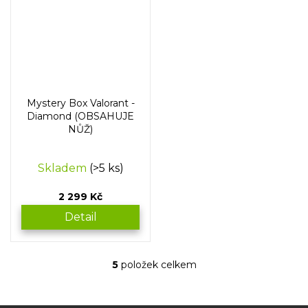
Mystery Box Valorant -
Diamond (OBSAHUJE
NŮŽ)
Skladem
(>5 ks)
2 299 Kč
Detail
5
položek celkem
O
v
l