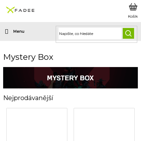
Přejít
na
obsah
HLED
Mystery Box
Nejprodávanější