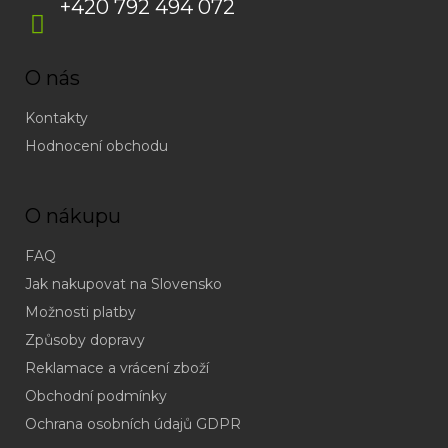
+420 792 494 072
O nás
Kontakty
Hodnocení obchodu
O nákupu
FAQ
Jak nakupovat na Slovensko
Možnosti platby
Způsoby dopravy
Reklamace a vrácení zboží
Obchodní podmínky
(odpověď
do
Ochrana osobních údajů GDPR
24h