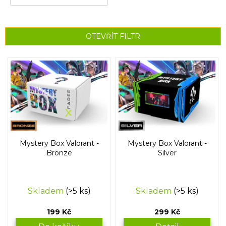
OTEVŘÍT FILTR
V
ý
p
i
s
p
r
o
Mystery Box Valorant -
Mystery Box Valorant -
d
Bronze
Silver
u
k
t
Skladem
(>5 ks)
Skladem
(>5 ks)
ů
199 Kč
299 Kč