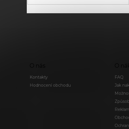
O nás
O ná
Kontakty
FAQ
Hodnocení obchodu
Jak na
Možnos
Způsob
Reklam
Obchod
Ochran