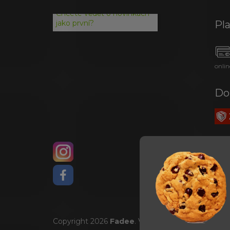
Chcete vědět o novinkách
Pl
jako první?
onlin
Do
Copyright 2026
Fadee
. Všechna práva vyhrazena