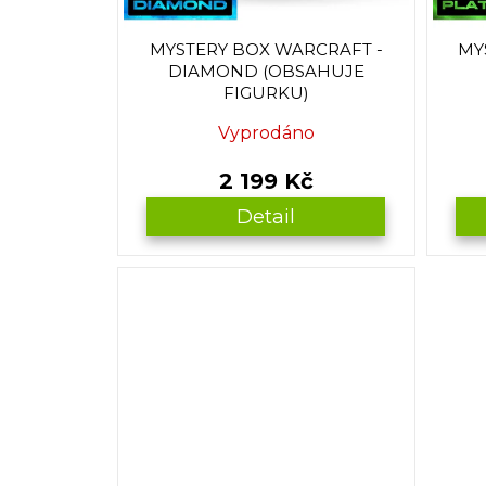
d
u
MYSTERY BOX WARCRAFT -
MY
k
DIAMOND (OBSAHUJE
t
FIGURKU)
ů
Vyprodáno
2 199 Kč
Detail