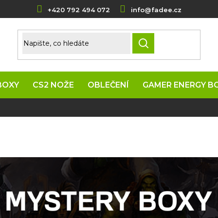
+420 792 494 072
info@fadee.cz
HLEDAT
BOXY
CS2 NOŽE
OBLEČENÍ
GAMER ENERGY B