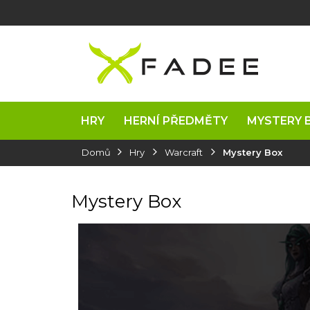
Přejít
na
obsah
HRY
HERNÍ PŘEDMĚTY
MYSTERY 
Domů
Hry
Warcraft
Mystery Box
Mystery Box