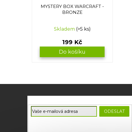
MYSTERY BOX WARCRAFT -
BRONZE
Skladem
(>5 ks)
199 Kč
Do košíku
Z
á
p
E-mail
a
ODESLAT
t
Souhlasím se
zpracováním osobních údajů
potřebných
í
pro zasílání newsletterů od společnosti FADEE