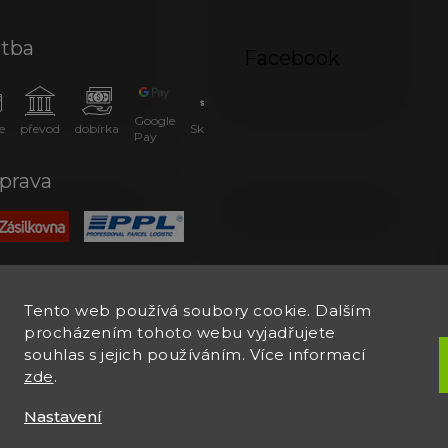
atba
Facebook
Google
e
převod
dobírka
SkipPay
Pay
prava
Tento web používá soubory cookie. Dalším
procházením tohoto webu vyjadřujete
souhlas s jejich používáním. Více informací
zde
.
Nastavení
.
Upravit nastavení cookies