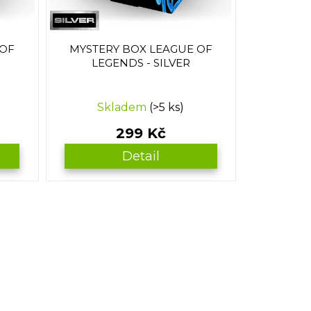
 OF
MYSTERY BOX LEAGUE OF
LEGENDS - SILVER
Průměrné
Skladem
(>5 ks)
hodnocení
produktu
299 Kč
je
5,0
Detail
z
5
hvězdiček.