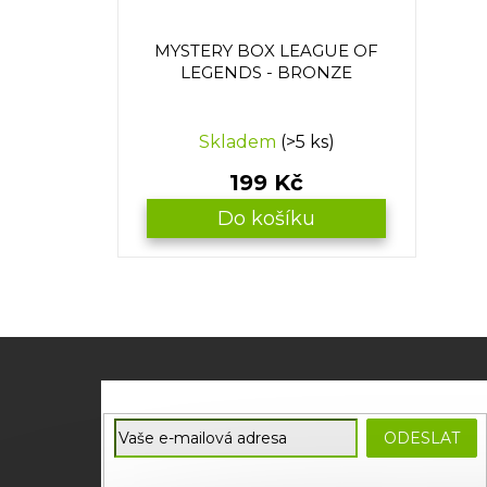
MYSTERY BOX LEAGUE OF
LEGENDS - BRONZE
Průměrné
Skladem
(>5 ks)
hodnocení
produktu
199 Kč
je
3,0
Do košíku
z
5
hvězdiček.
Z
á
p
E-mail
a
ODESLAT
t
Souhlasím se
zpracováním osobních údajů
potřebných
í