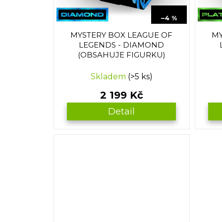
o
ů
2 299 Kč
d
–4 %
u
MYSTERY BOX LEAGUE OF
MY
k
LEGENDS - DIAMOND
t
(OBSAHUJE FIGURKU)
ů
Průměrné
Skladem
(>5 ks)
hodnocení
produktu
2 199 Kč
je
5,0
Detail
z
5
hvězdiček.