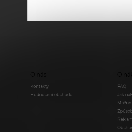
pro zasílání newsletterů od společnosti FADEE
O nás
O ná
Kontakty
FAQ
Hodnocení obchodu
Jak na
Možnos
Způsob
Reklam
Obchod