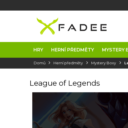
Přejít
na
obsah
HRY
HERNÍ PŘEDMĚTY
MYSTERY 
Domů
Herní předměty
Mystery Boxy
L
League of Legends