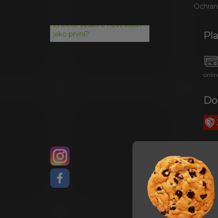
Ochran
Chcete vědět o novinkách
Pl
jako první?
onlin
Do