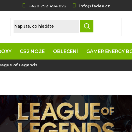
+420 792 494 072
info@fadee.cz
HLEDAT
BOXY
CS2 NOŽE
OBLEČENÍ
GAMER ENERGY B
eague of Legends