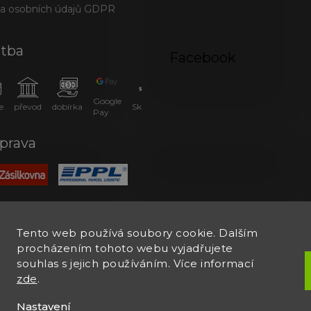
a osobních údajů GDPR
atba
Facebook
Google
e
převod
dobírka
SkipPay
Pay
prava
Tento web používá soubory cookie. Dalším
procházením tohoto webu vyjadřujete
souhlas s jejich používáním. Více informací
zde
.
Nastavení