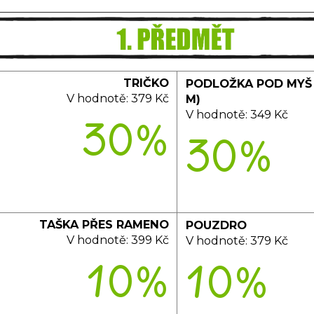
TRIČKO
PODLOŽKA POD MYŠ 
V hodnotě: 3
79 Kč
M)
V hodnotě: 34
9 Kč
30%
30%
TAŠKA PŘES RAMENO
POUZDRO
V hodnotě:
399 Kč
V hodnotě:
379 Kč
10%
10%