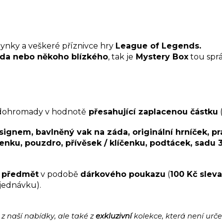
nynky a veškeré příznivce hry
League of Legends.
áda nebo někoho blízkého
, tak je
Mystery Box
tou spr
ohromady v hodnotě
přesahující zaplacenou částku
ignem, bavlněný vak na záda, originální hrníček, pr
ženku, pouzdro, přívěsek / klíčenku, podtácek, sadu
 předmět
v podobě
dárkového poukazu
(
100 Kč sleva
bjednávku).
z naší nabídky, ale také z
exkluzivní
kolekce, která není ur