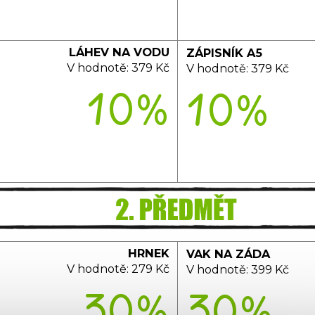
LÁHEV NA VODU
ZÁPISNÍK A5
V hodnotě: 3
79 Kč
V hodnotě:
379 Kč
10%
10%
HRNEK
VAK NA ZÁDA
V hodnotě:
279 Kč
V hodnotě:
399 Kč
30%
30%