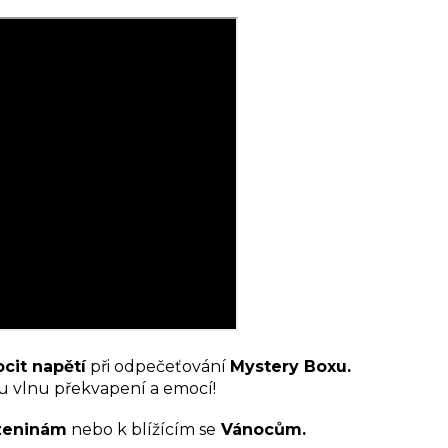
ocit napětí
při odpečeťování
Mystery Boxu.
ou vlnu překvapení a emocí!
zeninám
nebo k blížícím se
Vánocům.