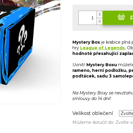
5
Měrná
hvězdiček.
cena:
Mystery Box
je krabice plná
hry
League of Legends.
Ob
hodnotě přesahující zapla
Uvnitř
Mystery Boxu
můžete
rameno, herní podložku, pe
podtácek, sadu 3 samolep
Na Mystery Boxy se nevztahu
smlouvy do 14 dní!
Velikost oblečení
Můžeme doručit do:
Zvolte v