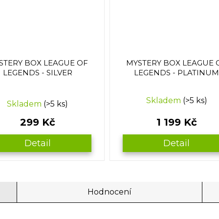
STERY BOX LEAGUE OF
MYSTERY BOX LEAGUE 
LEGENDS - SILVER
LEGENDS - PLATINU
rné
Skladem
(>5 ks)
Skladem
(>5 ks)
cení
ktu
299 Kč
1 199 Kč
Detail
Detail
ček.
Hodnocení