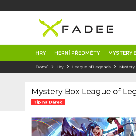
Přejít
na
obsah
HRY
HERNÍ PŘEDMĚTY
MYSTERY 
Domů
Hry
League of Legends
Mystery
Mystery Box League of Le
Tip na Dárek