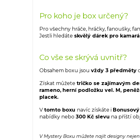
Pro koho je box určený?
Pro všechny hráče, hráčky, fanoušky, fa
Jestli hledáte
skvělý dárek pro kamar
Co vše se skrývá uvnitř?
Obsahem boxu jsou
vždy 3 předměty
d
Získat můžete
tričko se zajímavým des
rameno,
herní podložku vel. M, peně
placek.
V
tomto boxu
navíc získáte i
Bonusový
nabídky nebo
300 Kč slevu
na příští o
V Mystery Boxu můžete najít designy nejen 