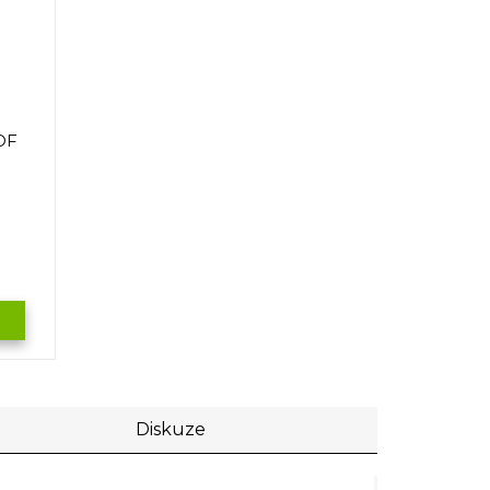
OF
M
Diskuze