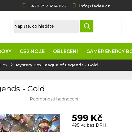
+420 792 494 072
info@fadee.cz
HLEDAT
BOXY
CS2 NOŽE
OBLEČENÍ
GAMER ENERGY B
 Box
Mystery Box League of Legends - Gold
gends - Gold
Průměrné
Podrobnosti hodnocení
hodnocení
produktu
599 Kč
je
0,0
495 Kč bez DPH
z