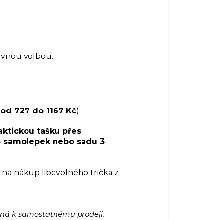
ávnou volbou.
(
od 727 do 1167
Kč
).
aktickou tašku přes
 3 samolepek nebo sadu 3
na nákup libovolného trička z
čená k samostatnému prodeji.