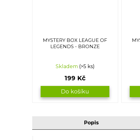
MYSTERY BOX LEAGUE OF
MY
LEGENDS - BRONZE
Průměrné
Průmě
Skladem
(>5 ks)
hodnocení
hodno
produktu
produ
199 Kč
je
je
3,0
5,0
Do košíku
z
z
5
5
hvězdiček.
hvězdi
Popis