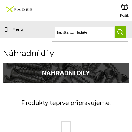
Přejít
na
obsah
HLED
Náhradní díly
Produkty teprve připravujeme.