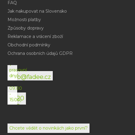
FAQ
Jak nakupovat na Slovensko
Možnosti platby
Způsoby dopravy
Reklamace a vrácení zboží
Obchodní podmínky
(odpověď
do
Ochrana osobních údajů GDPR
24h
v
pracovní
dny)
info@fadee.cz
(Po-
Pá
09:00
-
+420
15:00)
792
494
072
Chcete vědět o novinkách jako první?