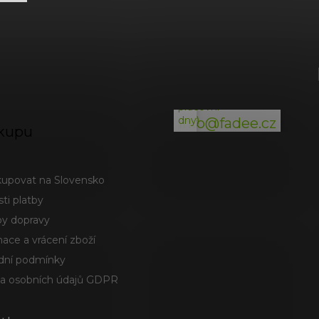
ý
p
i
(odpověď
s
do
u
24h
v
pracovní
dny)
info@fadee.cz
kupu
kupovat na Slovensko
ti platby
y dopravy
ace a vrácení zboží
ní podmínky
a osobních údajů GDPR