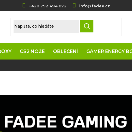
+420 792 494 072
info@fadee.cz
HLEDAT
BOXY
CS2 NOŽE
OBLEČENÍ
GAMER ENERGY B