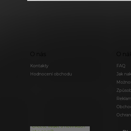
O nás
O ná
Kontakty
FAQ
Hodnocení obchodu
Jak na
Možnos
Způsob
Reklam
Obchod
Ochran
Chcete vědět o novinkách