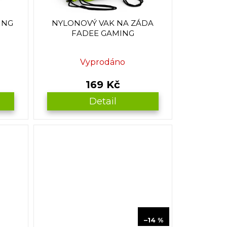
ING
NYLONOVÝ VAK NA ZÁDA
FADEE GAMING
Vyprodáno
169 Kč
Detail
349 Kč
–14 %