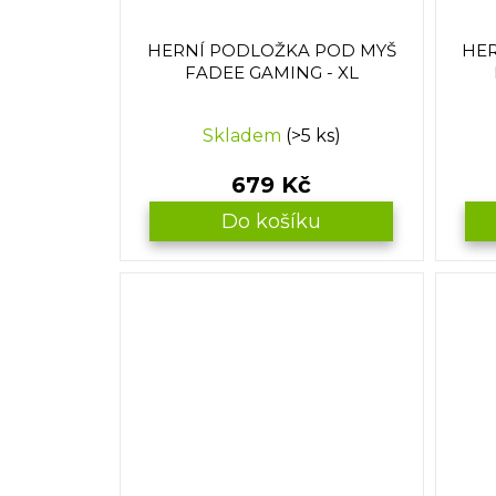
d
u
HERNÍ PODLOŽKA POD MYŠ
HER
k
FADEE GAMING - XL
t
ů
Skladem
(>5 ks)
679 Kč
Do košíku