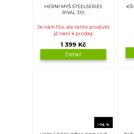
HERNÍ MYŠ STEELSERIES
KŠ
RIVAL 310
Je nám líto, ale tento produkt
již není k prodeji.
1 399 Kč
Detail
349 Kč
–14 %