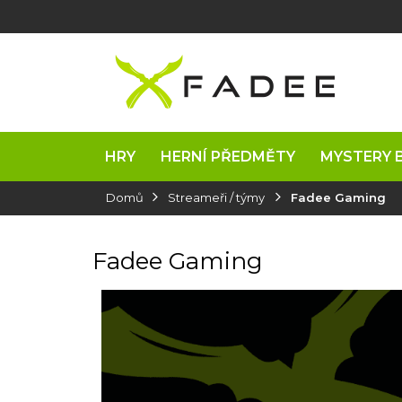
Přejít
na
obsah
HRY
HERNÍ PŘEDMĚTY
MYSTERY 
Domů
Streameři / týmy
Fadee Gaming
Fadee Gaming