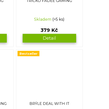
NG
TRIČKO FADEE GAMING
Skladem
(>5 ks)
379 Kč
Detail
Bestseller
ING
BRÝLE DEAL WITH IT