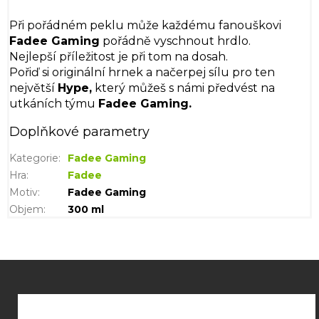
Při pořádném peklu může každému fanouškovi
Fadee Gaming
pořádně vyschnout hrdlo.
Nejlepší příležitost je při tom na dosah.
Pořiď si originální hrnek a načerpej sílu pro ten
největší
Hype,
který můžeš s námi předvést na
utkáních týmu
Fadee Gaming.
Doplňkové parametry
Kategorie
:
Fadee Gaming
Hra
:
Fadee
Motiv
:
Fadee Gaming
Objem
:
300 ml
Z
á
p