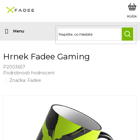
Přejít
na
obsah
HLED
Hrnek Fadee Gaming
P2003657
Průměrné
Podrobnosti hodnocení
hodnocení
Značka:
Fadee
produktu
je
0,0
z
5
hvězdiček.