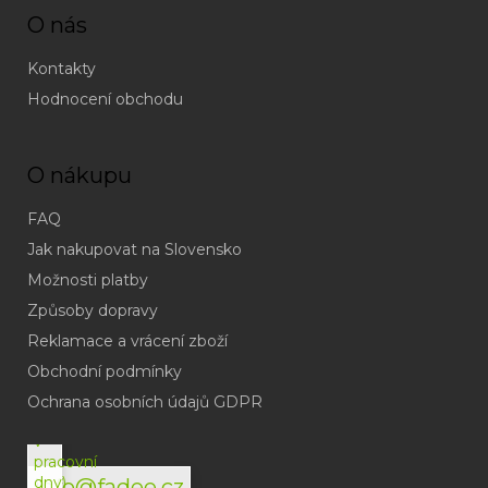
O nás
Kontakty
Hodnocení obchodu
O nákupu
FAQ
Jak nakupovat na Slovensko
Možnosti platby
Způsoby dopravy
Reklamace a vrácení zboží
Obchodní podmínky
(odpověď
do
Ochrana osobních údajů GDPR
24h
v
pracovní
dny)
info@fadee.cz
(Po-