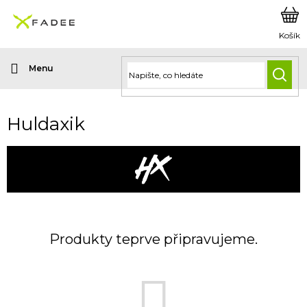
Přejít
na
obsah
HLED
Huldaxik
Produkty teprve připravujeme.