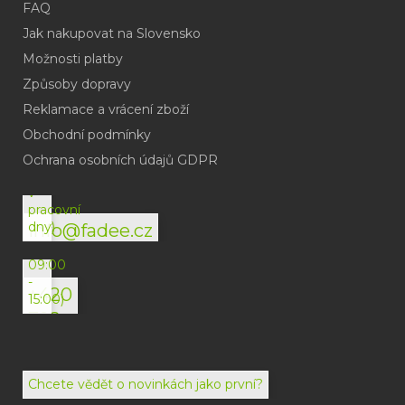
FAQ
Jak nakupovat na Slovensko
Možnosti platby
Způsoby dopravy
Reklamace a vrácení zboží
Obchodní podmínky
(odpověď
do
Ochrana osobních údajů GDPR
24h
v
pracovní
dny)
info@fadee.cz
(Po-
Pá
09:00
-
+420
15:00)
792
494
072
Chcete vědět o novinkách jako první?