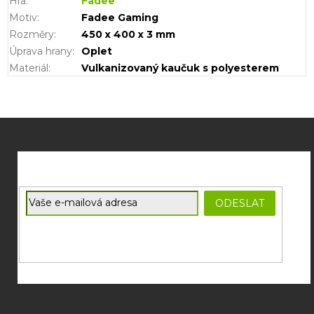
Hra
:
Fadee
Motiv
:
Fadee Gaming
Rozměry
:
450 x 400 x 3 mm
Úprava hrany
:
Oplet
Materiál
:
Vulkanizovaný kaučuk s polyesterem
Z
á
p
a
t
E-mail
ODESLAT
í
Souhlasím se
zpracováním osobních údajů
potřebných pro
zasílání newsletterů od společnosti FADEE