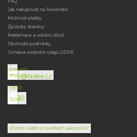
FAQ
Jak nakupovat na Slovensko
Možnosti platby
Způsoby dopravy
Reklamace a vrácení zboží
Obchodní podmínky
(odpověď
do
Ochrana osobních údajů GDPR
24h
v
pracovní
dny)
info@fadee.cz
(Po-
Pá
09:00
-
+420
15:00)
792
494
072
Chcete vědět o novinkách jako první?