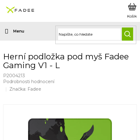
Přejít
na
obsah
HLED
Herní podložka pod myš Fadee
Gaming V1 - L
P2004213
Průměrné
Podrobnosti hodnocení
hodnocení
Značka:
Fadee
produktu
je
0,0
z
5
hvězdiček.