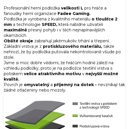
Profesionální herní podložka
velikosti L
pro hráče a
fanoušky herní organizace
Fadee Gaming.
Podložka je vyrobena z kvalitního materiálu
o tloušťce 2
mm
a technologie
SPEED,
která nabídne uživateli
maximálně
přesný pohyb i v těch nejnapínavějších
okamžicích.
Obšité okraje
zabraňují jakémukoliv trhání a třepení.
Základní vrstva je z
protiskluzového materiálu,
takže
nehrozí, že by podložka putovala nekontrolovaně všude po
stole.
Jsme si moc dobře vědomi, že hráčům hodně záleží na
vzhledu podložky, proto je na podložce textilní vrstva s
potiskem
velice atraktivního motivu
v
nejvyšší možné
kvalitě.
Povrch je
omyvatelný
a
příjemný na dotek -
nevznikají tak
žádné otlačeniny nebo mozoly.