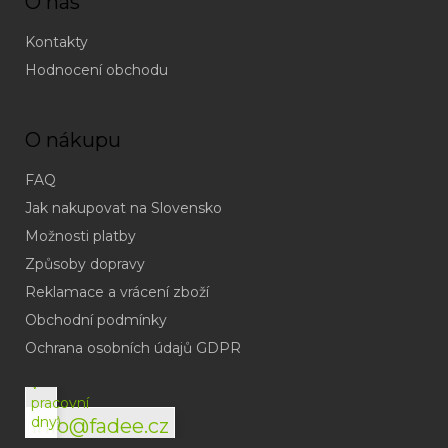
O nás
Kontakty
Hodnocení obchodu
O nákupu
FAQ
Jak nakupovat na Slovensko
Možnosti platby
Způsoby dopravy
Reklamace a vrácení zboží
Obchodní podmínky
(odpověď
do
Ochrana osobních údajů GDPR
24h
v
pracovní
dny)
info@fadee.cz
(Po-
Pá