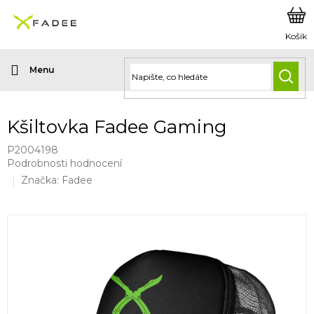
Přejít
na
obsah
HLED
Kšiltovka Fadee Gaming
P2004198
Průměrné
Podrobnosti hodnocení
hodnocení
Značka:
Fadee
produktu
je
0,0
z
5
hvězdiček.