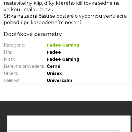
nastavitelný klip, díky kterého kšiltovka sedne na
velkou i malou hlavu.
Síťka na zadní části se postará o výbornou ventilaci a
pohodlí při každodenním nošení.
Doplňkové parametry
Kategorie
:
Fadee Gaming
Hra
:
Fadee
Motiv
:
Fadee Gaming
Barevné provedení
:
Černé
Určení
:
Unisex
Velikost
:
Univerzální
Z
á
p
a