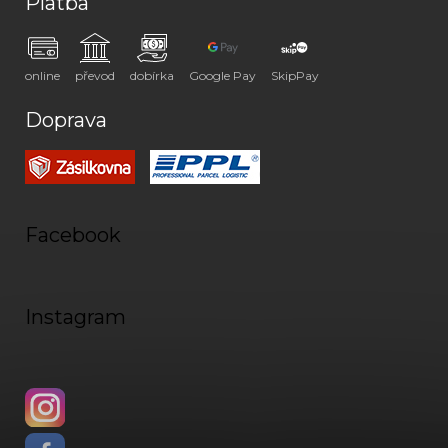
Platba
online
převod
dobírka
Google Pay
SkipPay
Doprava
Facebook
Instagram