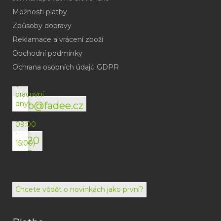
Možnosti platby
Způsoby dopravy
Reklamace a vrácení zboží
Obchodní podmínky
(odpověď
do
Ochrana osobních údajů GDPR
24h
v
pracovní
dny)
info@fadee.cz
(Po-
Pá
09:00
-
+420
15:00)
792
494
072
Chcete vědět o novinkách jako první?