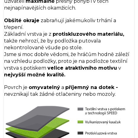
uživateli
maximálně
přesný pohyb i v těch
nejnapínavějších okamžicích.
Obšité okraje
zabraňují jakémukoliv trhání a
třepení.
Základní vrstva je z
protiskluzového materiálu,
takže nehrozí, že by podložka putovala
nekontrolovaně všude po stole.
Jsme si moc dobře vědomi, že hráčům hodně záleží
na vzhledu podložky, proto je na podložce textilní
vrstva s potiskem
velice atraktivního motivu
v
nejvyšší možné kvalitě.
Povrch je
omyvatelný
a
příjemný na dotek -
nevznikají tak žádné otlačeniny nebo mozoly.