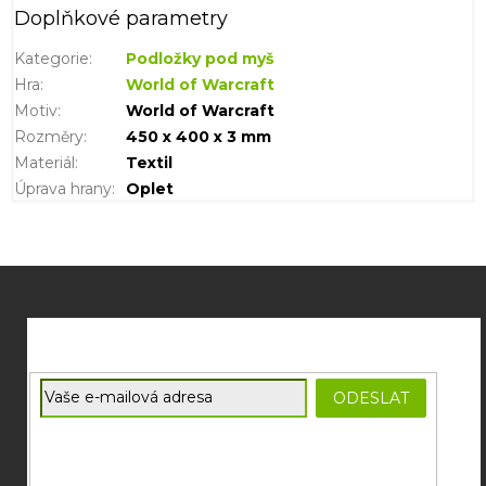
Doplňkové parametry
Kategorie
:
Podložky pod myš
Hra
:
World of Warcraft
Motiv
:
World of Warcraft
Rozměry
:
450 x 400 x 3 mm
Materiál
:
Textil
Úprava hrany
:
Oplet
Z
á
p
a
t
E-mail
ODESLAT
í
Souhlasím se
zpracováním osobních údajů
potřebných pro
zasílání newsletterů od společnosti FADEE