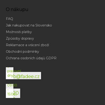
O nákupu
FAQ
Jak nakupovat na Slovensko
Možnosti platby
Způsoby dopravy
Reklamace a vrácení zboží
Obchodní podmínky
(odpověď
do
Ochrana osobních údajů GDPR
24h
v
pracovní
dny)
info@fadee.cz
(Po-
Pá
09:00
-
+420
15:00)
792