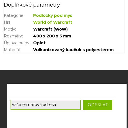
Doplňkové parametry
Kategorie
:
Podložky pod myš
Hra
:
World of Warcraft
Motiv
:
Warcraft (WoW)
Rozměry
:
400 x 280 x 3 mm
Úprava hrany
:
Oplet
Materiál
:
Vulkanizovaný kaučuk s polyesterem
Z
á
p
a
t
E-mail
ODESLAT
í
Souhlasím se
zpracováním osobních údajů
potřebných pro
zasílání newsletterů od společnosti FADEE