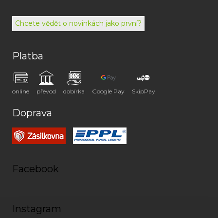
494
072
Chcete vědět o novinkách jako první?
Platba
online
převod
dobírka
Google Pay
SkipPay
Doprava
Facebook
Instagram