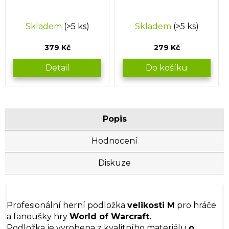
Skladem
(>5 ks)
Skladem
(>5 ks)
379 Kč
279 Kč
Detail
Do košíku
Popis
Hodnocení
Diskuze
Profesionální herní podložka
velikosti M
pro hráče
a fanoušky hry
World of Warcraft.
Podložka je vyrobena z kvalitního materiálu
o