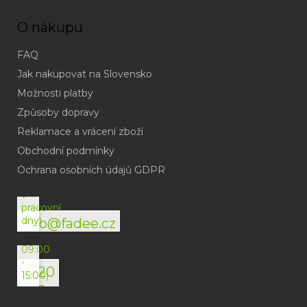
O nákupu
FAQ
Jak nakupovat na Slovensko
Možnosti platby
Způsoby dopravy
Reklamace a vrácení zboží
Obchodní podmínky
(odpověď
do
Ochrana osobních údajů GDPR
24h
v
pracovní
dny)
info@fadee.cz
(Po-
Pá
09:00
-
+420
15:00)
792