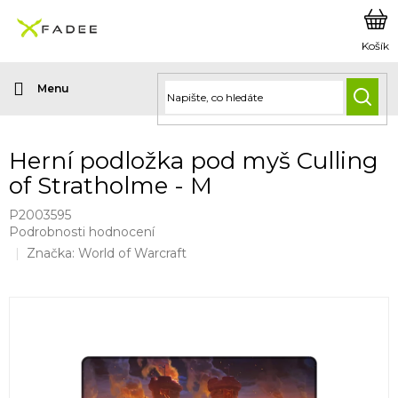
Přejít
na
obsah
HLED
Herní podložka pod myš Culling
of Stratholme - M
P2003595
Průměrné
Podrobnosti hodnocení
hodnocení
Značka:
World of Warcraft
produktu
je
0,0
z
5
hvězdiček.