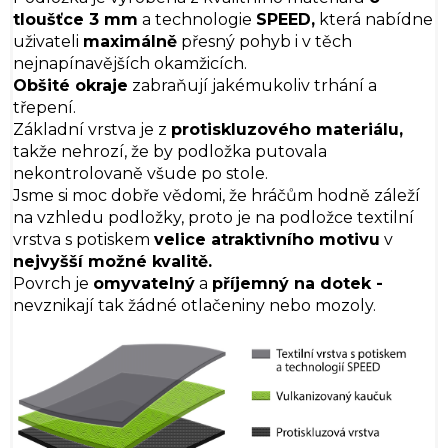
tloušťce 3 mm
a technologie
SPEED,
která nabídne
uživateli
maximálně
přesný pohyb i v těch
nejnapínavějších okamžicích.
Obšité okraje
zabraňují jakémukoliv trhání a
třepení.
Základní vrstva je z
protiskluzového materiálu,
takže nehrozí, že by podložka putovala
nekontrolovaně všude po stole.
Jsme si moc dobře vědomi, že hráčům hodně záleží
na vzhledu podložky, proto je na podložce textilní
vrstva s potiskem
velice atraktivního motivu
v
nejvyšší možné kvalitě.
Povrch je
omyvatelný
a
příjemný na dotek -
nevznikají tak žádné otlačeniny nebo mozoly.