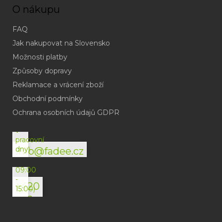
O nákupu
FAQ
Jak nakupovat na Slovensko
Možnosti platby
Způsoby dopravy
Reklamace a vrácení zboží
Obchodní podmínky
(odpověď
do
Ochrana osobních údajů GDPR
24h
v
pracovní
dny)
info@fadee.cz
(Po-
Pá
09:00
-
+420
15:00)
792
494