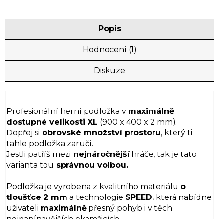
Popis
Hodnocení (1)
Diskuze
Profesionální herní podložka v
maximálně
dostupné velikosti XL
(900 x 400 x 2 mm).
Dopřej si
obrovské množství prostoru
, který ti
tahle podložka zaručí.
Jestli patříš mezi
nejnáročnější
hráče, tak je tato
varianta tou
správnou volbou.
Podložka je vyrobena z kvalitního materiálu
o
tloušťce 2 mm
a technologie
SPEED,
která nabídne
uživateli
maximálně
přesný pohyb i v těch
nejnapínavějších okamžicích.