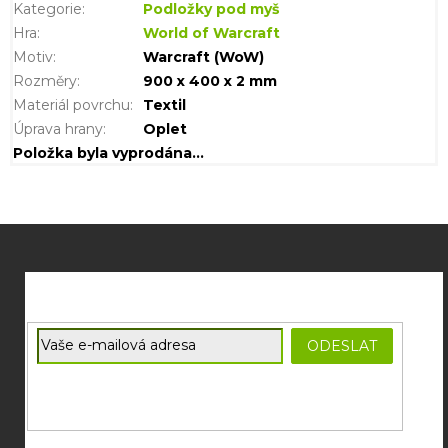
Kategorie
:
Podložky pod myš
Hra
:
World of Warcraft
Motiv
:
Warcraft (WoW)
Rozměry
:
900 x 400 x 2 mm
Materiál povrchu
:
Textil
Úprava hrany
:
Oplet
Položka byla vyprodána…
Z
á
p
a
t
E-mail
ODESLAT
í
Souhlasím se
zpracováním osobních údajů
potřebných pro
zasílání newsletterů od společnosti FADEE