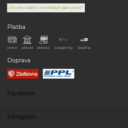
072
Chcete vědět o novinkách jako první?
Platba
online
převod
dobírka
Google Pay
SkipPay
Doprava
Facebook
Instagram