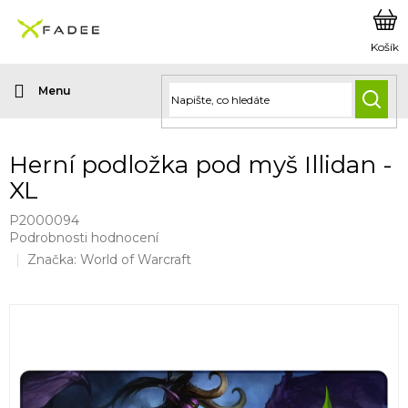
Přejít
na
obsah
HLED
Herní podložka pod myš Illidan -
XL
P2000094
Průměrné
Podrobnosti hodnocení
hodnocení
Značka:
World of Warcraft
produktu
je
5,0
z
5
hvězdiček.