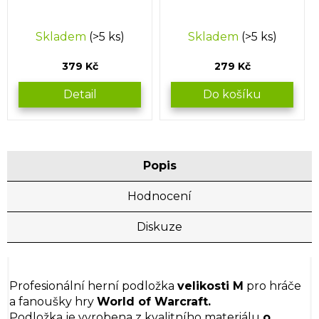
Skladem
(>5 ks)
Skladem
(>5 ks)
379 Kč
279 Kč
Detail
Do košíku
Popis
Hodnocení
Diskuze
Profesionální herní podložka
velikosti M
pro hráče
a fanoušky hry
World of Warcraft.
Podložka je vyrobena z kvalitního materiálu
o