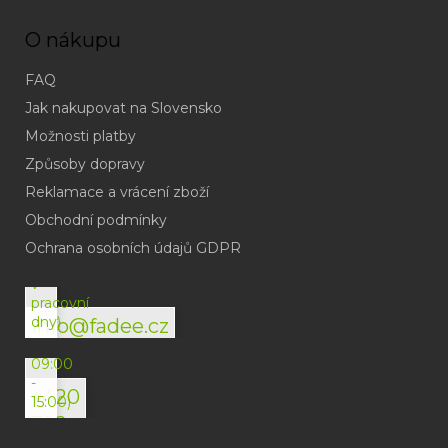
O nákupu
FAQ
Jak nakupovat na Slovensko
Možnosti platby
Způsoby dopravy
Reklamace a vrácení zboží
Obchodní podmínky
(odpověď
do
Ochrana osobních údajů GDPR
24h
v
pracovní
dny)
info@fadee.cz
(Po-
Pá
09:00
-
+420
15:00)
792