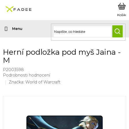
Přejít
na
obsah
HLED
Herní podložka pod myš Jaina -
M
P2003598
Průměrné
Podrobnosti hodnocení
hodnocení
Značka:
World of Warcraft
produktu
je
0,0
z
5
hvězdiček.