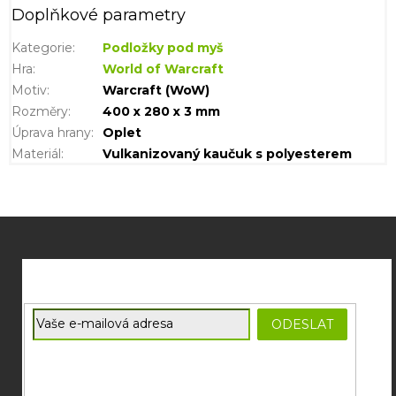
Doplňkové parametry
Kategorie
:
Podložky pod myš
Hra
:
World of Warcraft
Motiv
:
Warcraft (WoW)
Rozměry
:
400 x 280 x 3 mm
Úprava hrany
:
Oplet
Materiál
:
Vulkanizovaný kaučuk s polyesterem
Z
á
p
a
t
E-mail
ODESLAT
í
Souhlasím se
zpracováním osobních údajů
potřebných pro
zasílání newsletterů od společnosti FADEE