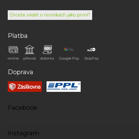
494
072
Chcete vědět o novinkách jako první?
Platba
online
převod
dobírka
Google Pay
SkipPay
Doprava
Facebook
Instagram