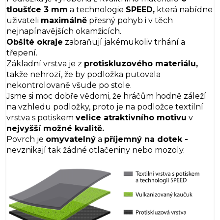
tloušťce 3 mm
a technologie
SPEED,
která nabídne
uživateli
maximálně
přesný pohyb i v těch
nejnapínavějších okamžicích.
Obšité okraje
zabraňují jakémukoliv trhání a
třepení.
Základní vrstva je z
protiskluzového materiálu,
takže nehrozí, že by podložka putovala
nekontrolovaně všude po stole.
Jsme si moc dobře vědomi, že hráčům hodně záleží
na vzhledu podložky, proto je na podložce textilní
vrstva s potiskem
velice atraktivního motivu
v
nejvyšší možné kvalitě.
Povrch je
omyvatelný
a
příjemný na dotek -
nevznikají tak žádné otlačeniny nebo mozoly.