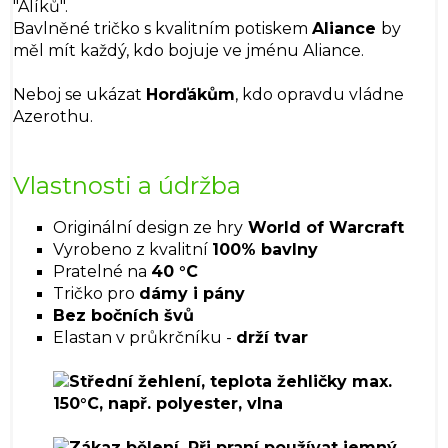
"Alíků".
Bavlněné tričko s kvalitním potiskem
Aliance
by
měl mít každý, kdo bojuje ve jménu Aliance.
Neboj se ukázat
Horďákům
, kdo opravdu vládne
Azerothu.
Vlastnosti a údržba
Originální design ze hry
World of Warcraft
Vyrobeno z kvalitní
100% bavlny
Pratelné na
40 °C
Tričko pro
dámy i pány
Bez bočních švů
Elastan v průkrčníku -
drží tvar