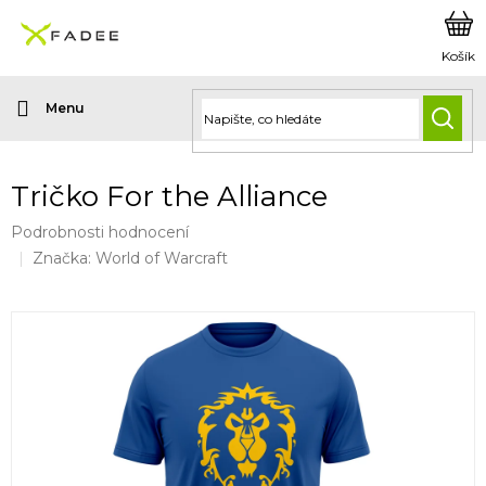
Přejít
na
obsah
HLED
Tričko For the Alliance
Průměrné
Podrobnosti hodnocení
hodnocení
Značka:
World of Warcraft
produktu
je
0,0
z
5
hvězdiček.