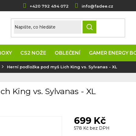
+420 792 494 072
info@fadee.cz
HLEDAT
BOXY
CS2 NOŽE
OBLEČENÍ
GAMER ENERGY B
Herní podložka pod myš Lich King vs. Sylvanas - XL
h King vs. Sylvanas - XL
699 Kč
578 Kč bez DPH