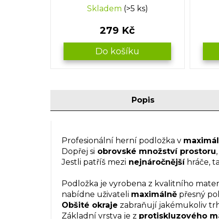
Skladem
(>5 ks)
279 Kč
Do košíku
Popis
Profesionální herní podložka v
maximál
Dopřej si
obrovské množství prostoru
Jestli patříš mezi
nejnáročnější
hráče, ta
Podložka je vyrobena z kvalitního mate
nabídne uživateli
maximálně
přesný poh
Obšité okraje
zabraňují jakémukoliv trh
Základní vrstva je z
protiskluzového ma