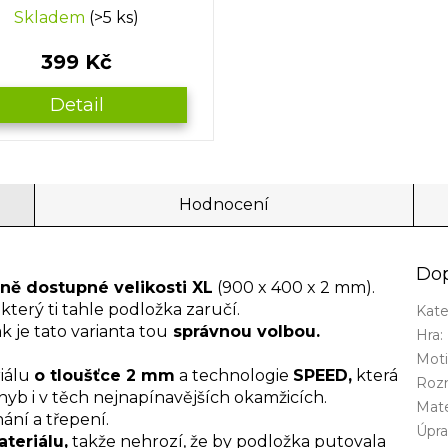
Skladem
(>5 ks)
399 Kč
Detail
Hodnocení
Dop
ně dostupné velikosti XL
(900 x 400 x 2 mm).
, který ti tahle podložka zaručí.
Kate
k je tato varianta tou
správnou volbou.
Hra
:
Mot
riálu
o tloušťce 2 mm
a technologie
SPEED,
která
Roz
yb i v těch nejnapínavějších okamžicích.
Mate
ání a třepení.
Úpra
teriálu,
takže nehrozí, že by podložka putovala