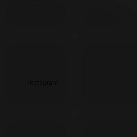
792
494
072
Instagram