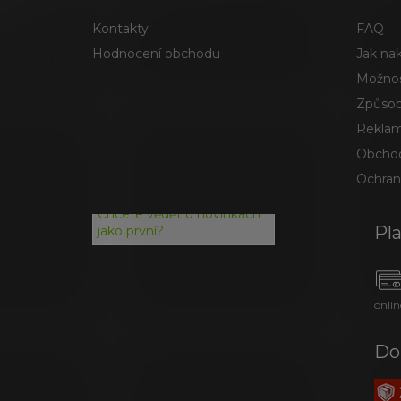
Kontakty
FAQ
Hodnocení obchodu
Jak na
Možnos
Způsob
Reklam
Obchod
Ochran
Chcete vědět o novinkách
Pl
jako první?
onlin
Do