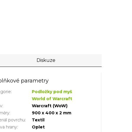
Diskuze
lňkové parametry
gorie
:
Podložky pod myš
World of Warcraft
iv
:
Warcraft (WoW)
měry
:
900 x 400 x 2 mm
riál povrchu
:
Textil
va hrany
:
Oplet