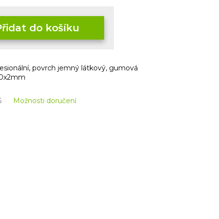
Přidat do košíku
esionální, povrch jemný látkový, gumová
900x2mm
6
Možnosti doručení