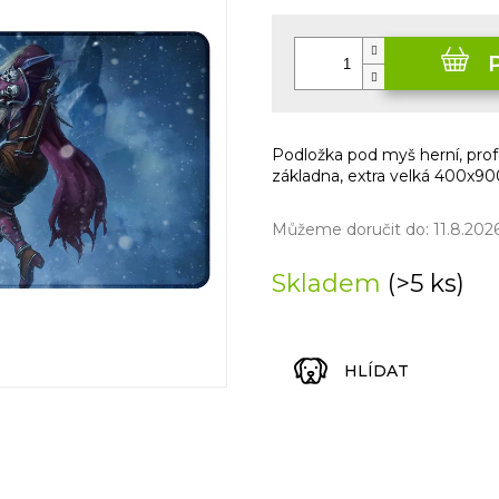
Měrná
cena:
Podložka pod myš herní, prof
základna, extra velká 400x
Můžeme doručit do:
11.8.202
Skladem
(>5 ks)
HLÍDAT