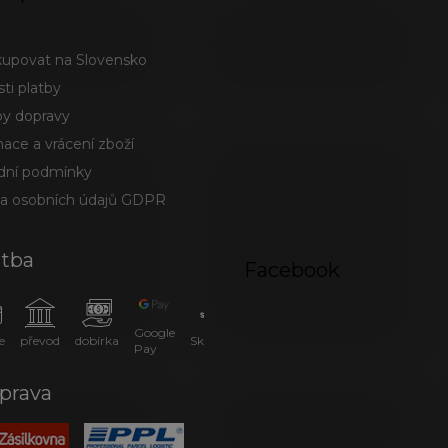
kupovat na Slovensko
ti platby
y dopravy
ace a vrácení zboží
ní podmínky
a osobních údajů GDPR
atba
Facebook
Google
e
převod
dobírka
SkipPay
Pay
prava