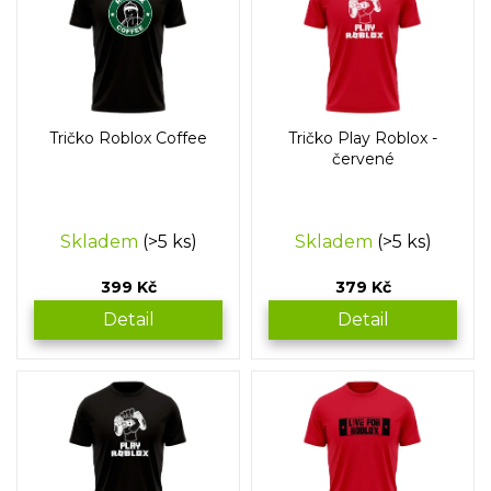
p
o
i
d
s
u
p
k
r
t
o
ů
Tričko Roblox Coffee
Tričko Play Roblox -
d
červené
u
k
t
Skladem
(>5 ks)
Skladem
(>5 ks)
ů
399 Kč
379 Kč
Detail
Detail