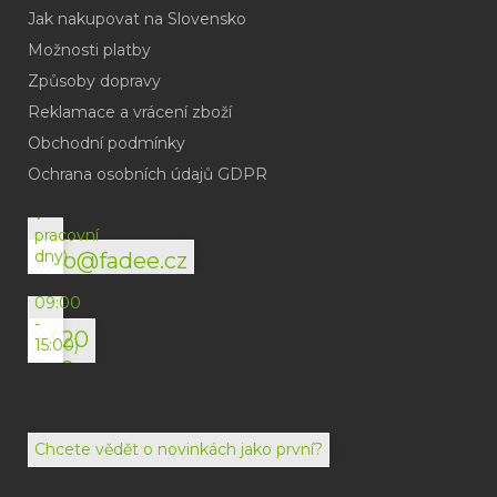
Jak nakupovat na Slovensko
Možnosti platby
Způsoby dopravy
Reklamace a vrácení zboží
Obchodní podmínky
(odpověď
do
Ochrana osobních údajů GDPR
24h
v
pracovní
dny)
info@fadee.cz
(Po-
Pá
09:00
-
+420
15:00)
792
494
072
Chcete vědět o novinkách jako první?