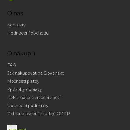
O nás
Kontakty
Hodnocení obchodu
O nákupu
FAQ
Jak nakupovat na Slovensko
Možnosti platby
Způsoby dopravy
Reklamace a vrácení zboží
Obchodní podmínky
(odpověď
do
Ochrana osobních údajů GDPR
24h
v
pracovní