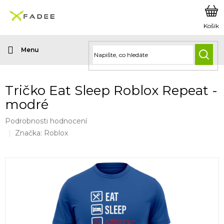
Přejít
na
obsah
HLED
Tričko Eat Sleep Roblox Repeat -
modré
Průměrné
Podrobnosti hodnocení
hodnocení
Značka:
Roblox
produktu
je
0,0
z
5
hvězdiček.