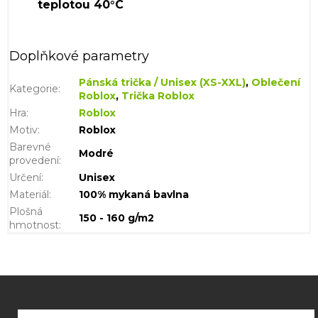
Doplňkové parametry
Pánská trička / Unisex (XS-XXL)
,
Oblečení
Kategorie
:
Roblox
,
Trička Roblox
Hra
:
Roblox
Motiv
:
Roblox
Barevné
Modré
provedení
:
Určení
:
Unisex
Materiál
:
100% mykaná bavlna
Plošná
150 - 160 g/m2
hmotnost
:
Z
á