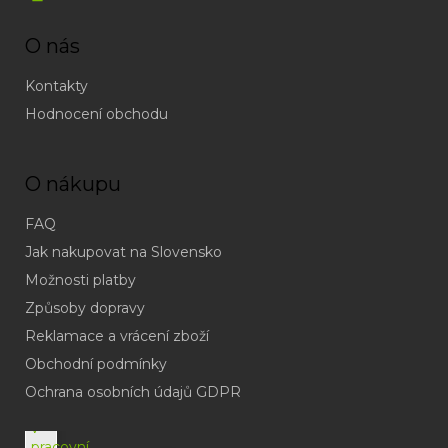
O nás
Kontakty
Hodnocení obchodu
O nákupu
FAQ
Jak nakupovat na Slovensko
Možnosti platby
Způsoby dopravy
Reklamace a vrácení zboží
Obchodní podmínky
(odpověď
do
Ochrana osobních údajů GDPR
24h
v
pracovní