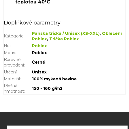
Doplňkové parametry
Pánská trička / Unisex (XS-XXL)
,
Oblečení
Kategorie
:
Roblox
,
Trička Roblox
Hra
:
Roblox
Motiv
:
Roblox
Barevné
Černé
provedení
:
Určení
:
Unisex
Materiál
:
100% mykaná bavlna
Plošná
150 - 160 g/m2
hmotnost
:
Z
á