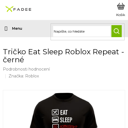
Přejít
na
obsah
HLED
Tričko Eat Sleep Roblox Repeat -
černé
Průměrné
Podrobnosti hodnocení
hodnocení
Značka:
Roblox
produktu
je
0,0
z
5
hvězdiček.