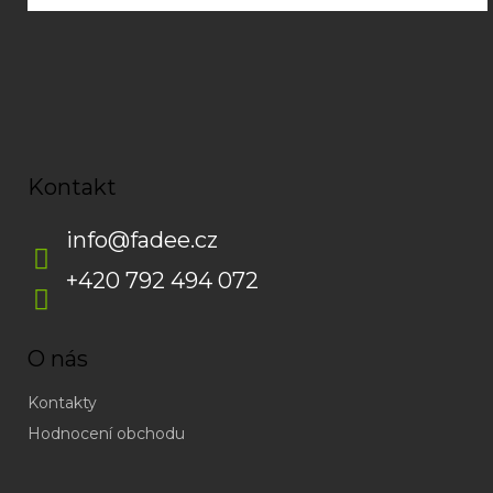
p
i
s
u
Kontakt
info
@
fadee.cz
+420 792 494 072
O nás
Kontakty
Hodnocení obchodu