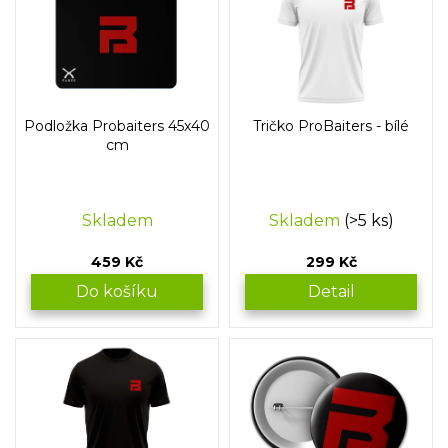
p
o
i
d
s
u
p
k
r
t
o
ů
Podložka Probaiters 45x40
Tričko ProBaiters - bílé
d
cm
u
k
t
Skladem
Skladem
(>5 ks)
ů
459 Kč
299 Kč
Do košíku
Detail