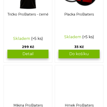
Tričko ProBaiters - černé
Placka ProBaiters
Průměrné
Skladem
(>5 ks)
Skladem
(>5 ks)
hodnocení
produktu
299 Kč
35 Kč
je
5,0
Detail
Do košíku
z
5
hvězdiček.
Mikina ProBaiters
Hrnek ProBaiters