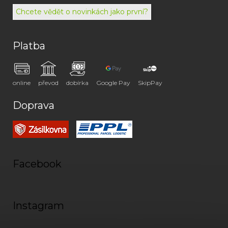
072
Chcete vědět o novinkách jako první?
Platba
online
převod
dobírka
Google Pay
SkipPay
Doprava
Facebook
Instagram