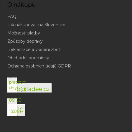
O nákupu
FAQ
Jak nakupovat na Slovensko
Možnosti platby
Způsoby dopravy
Reklamace a vrácení zboží
Obchodní podmínky
(odpověď
do
Ochrana osobních údajů GDPR
24h
v
pracovní
dny)
info@fadee.cz
(Po-
Pá
09:00
-
+420
15:00)
792
494