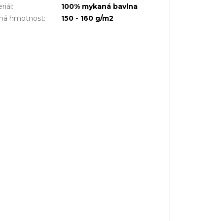
riál
:
100% mykaná bavlna
šná hmotnost
:
150 - 160 g/m2