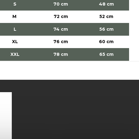
S
70 cm
48 cm
M
72 cm
52 cm
L
74 cm
56 cm
XL
76 cm
60 cm
XXL
78 cm
65 cm