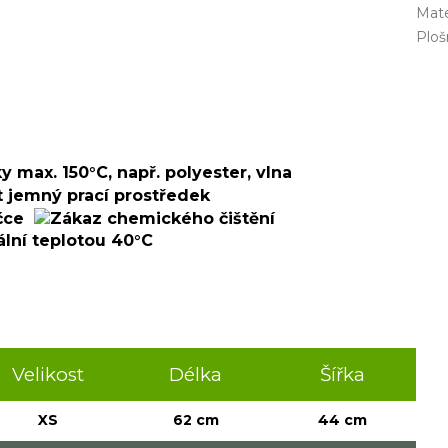
Mate
Plo
Velikost
Délka
Šířka
XS
62 cm
44 cm