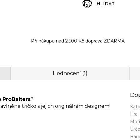
HLÍDAT
Při nákupu nad 2.500 Kč doprava ZDARMA
Hodnocení (1)
Dop
e
ProBaiters
?
vlněné tričko s jejich originálním designem!
Kate
Hra
:
Mot
Urče
Bare