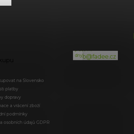
(odpověď
do
24h
v
pracovní
dny)
info@fadee.cz
kupu
kupovat na Slovensko
ti platby
y dopravy
ace a vrácení zboží
ní podmínky
a osobních údajů GDPR