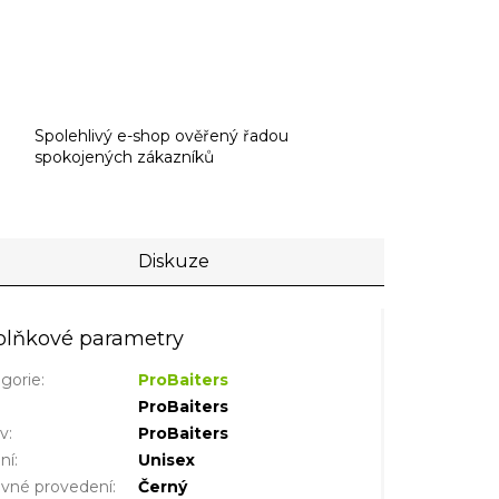
Spolehlivý e-shop ověřený řadou
spokojených zákazníků
Diskuze
lňkové parametry
gorie
:
ProBaiters
ProBaiters
iv
:
ProBaiters
ní
:
Unisex
vné provedení
:
Černý