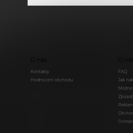
O nás
O ná
Kontakty
FAQ
Hodnocení obchodu
Jak na
Možnos
Způsob
Reklam
Obchod
Ochran
Chcete vědět o novinkách