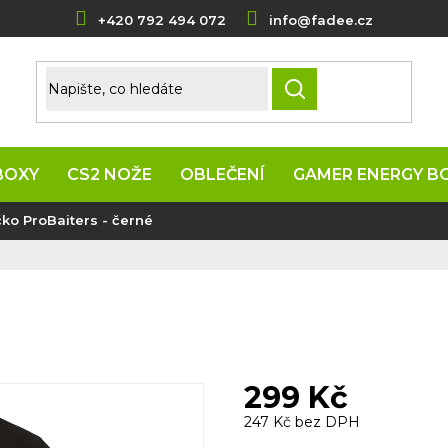
+420 792 494 072
info@fadee.cz
HLEDAT
BOXY
CS2 NOŽE
OBLEČENÍ
GAMER ENERGY B
čko ProBaiters - černé
299 Kč
247 Kč bez DPH